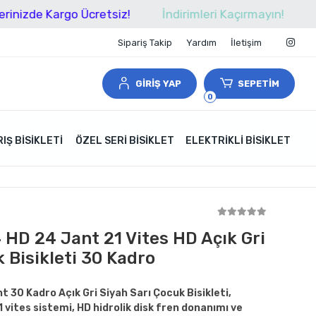
 Kargo Ücretsiz!
İndirimleri Kaçırmayın!
Tüm Alış
Sipariş Takip
Yardım
İletişim
GİRİŞ YAP
SEPETİM
0
IŞ BISIKLETI
ÖZEL SERI BISIKLET
ELEKTRIKLI BISIKLET
 HD 24 Jant 21 Vites HD Açık Gri
 Bisikleti 30 Kadro
 30 Kadro Açık Gri Siyah Sarı Çocuk Bisikleti,
 vites sistemi, HD hidrolik disk fren donanımı ve