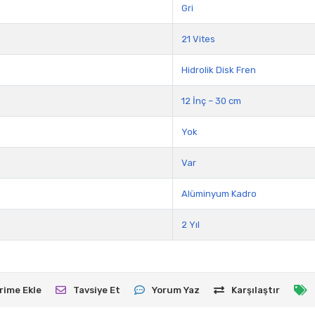
Gri
21 Vites
Hidrolik Disk Fren
12 İnç – 30 cm
Yok
Var
Alüminyum Kadro
2 Yıl
rime Ekle
Tavsiye Et
Yorum Yaz
Karşılaştır