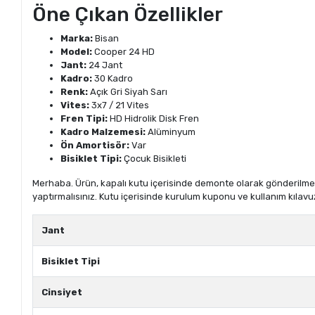
Öne Çıkan Özellikler
Marka:
Bisan
Model:
Cooper 24 HD
Jant:
24 Jant
Kadro:
30 Kadro
Renk:
Açık Gri Siyah Sarı
Vites:
3x7 / 21 Vites
Fren Tipi:
HD Hidrolik Disk Fren
Kadro Malzemesi:
Alüminyum
Ön Amortisör:
Var
Bisiklet Tipi:
Çocuk Bisikleti
Merhaba. Ürün, kapalı kutu içerisinde demonte olarak gönderilmekte
yaptırmalısınız. Kutu içerisinde kurulum kuponu ve kullanım kılavu
Jant
Bisiklet Tipi
Cinsiyet