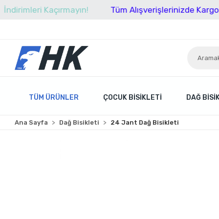
leri Kaçırmayın!
Tüm Alışverişlerinizde Kargo Ücretsi
TÜM ÜRÜNLER
ÇOCUK BISIKLETI
DAĞ BISI
Ana Sayfa
Dağ Bisikleti
24 Jant Dağ Bisikleti