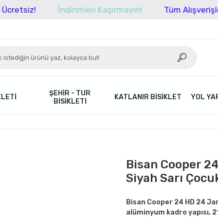
z!
İndirimleri Kaçırmayın!
Tüm Alışverişlerinizde
ŞEHIR - TUR
KLETI
KATLANIR BISIKLET
YOL YAR
BISIKLETI
Bisan Cooper 24
Siyah Sarı Çocuk
Bisan Cooper 24 HD 24 Jant
alüminyum kadro yapısı, 21