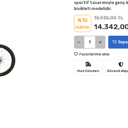
sportif tasarımıyla genç k
bisikleti modelidir.
15.935,00 TL
%10
14.342,0
indirim
Sepe
Favorilerime ekle
Hızlı Gönderi
Güvenli Alış