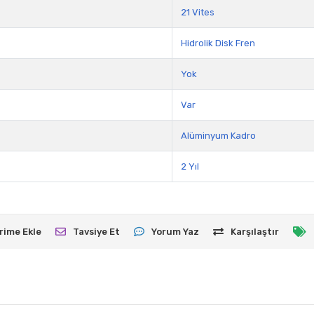
21 Vites
Hidrolik Disk Fren
Yok
Var
Alüminyum Kadro
2 Yıl
rime Ekle
Tavsiye Et
Yorum Yaz
Karşılaştır