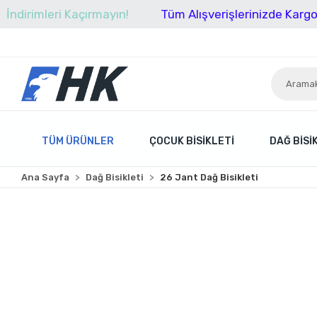
leri Kaçırmayın!
Tüm Alışverişlerinizde Kargo Ücretsi
TÜM ÜRÜNLER
ÇOCUK BISIKLETI
DAĞ BISI
Ana Sayfa
Dağ Bisikleti
26 Jant Dağ Bisikleti