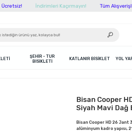
z!
İndirimleri Kaçırmayın!
Tüm Alışverişlerinizde
ŞEHIR - TUR
KLETI
KATLANIR BISIKLET
YOL YAR
BISIKLETI
Bisan Cooper HD
Siyah Mavi Dağ B
Bisan Cooper HD 26 Jant 35
alüminyum kadro yapısı, 21