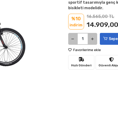
sportif tasarımıyla genç k
bisikleti modelidir.
16.565,00 TL
%10
14.909,00
indirim
Sepe
Favorilerime ekle
Hızlı Gönderi
Güvenli Alış