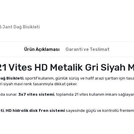
6 Jant Dağ Bisikleti
Ürün Açıklaması
Garanti ve Teslimat
 Vites HD Metalik Gri Siyah M
ağ Bisikleti
, sportif kullanım, günlük sürüş ve hafif arazi şartları için tas
i siyah mavi renk tasarımıyla dikkat çeker.
arada sunar.
3x7 vites sistemi
, toplamda 21 vites kullanım imkanı sağlaya
ti
,
HD hidrolik disk fren sistemi
sayesinde güçlü ve kontrollü frenlem