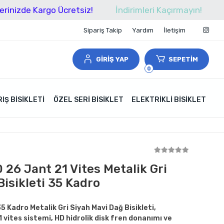
 Kargo Ücretsiz!
İndirimleri Kaçırmayın!
Tüm Alış
Sipariş Takip
Yardım
İletişim
GİRİŞ YAP
SEPETİM
0
IŞ BISIKLETI
ÖZEL SERI BISIKLET
ELEKTRIKLI BISIKLET
 26 Jant 21 Vites Metalik Gri
isikleti 35 Kadro
 Kadro Metalik Gri Siyah Mavi Dağ Bisikleti,
 vites sistemi, HD hidrolik disk fren donanımı ve