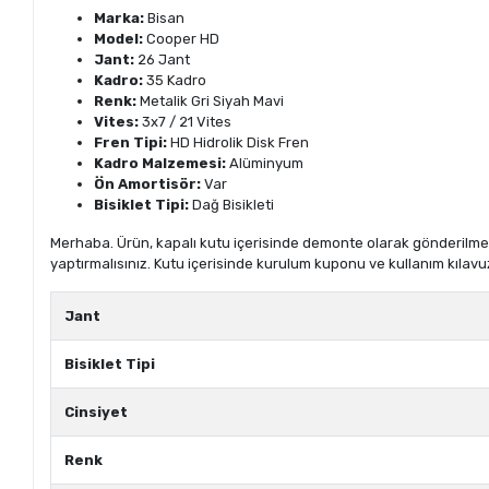
Marka:
Bisan
Model:
Cooper HD
Jant:
26 Jant
Kadro:
35 Kadro
Renk:
Metalik Gri Siyah Mavi
Vites:
3x7 / 21 Vites
Fren Tipi:
HD Hidrolik Disk Fren
Kadro Malzemesi:
Alüminyum
Ön Amortisör:
Var
Bisiklet Tipi:
Dağ Bisikleti
Merhaba. Ürün, kapalı kutu içerisinde demonte olarak gönderilmekte
yaptırmalısınız. Kutu içerisinde kurulum kuponu ve kullanım kılavu
Jant
Bisiklet Tipi
Cinsiyet
Renk