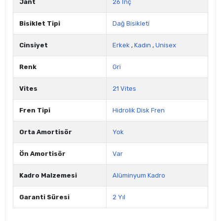
Jant
26 İnç
Bisiklet Tipi
Dağ Bisikleti
Cinsiyet
Erkek
,
Kadın
,
Unisex
Renk
Gri
Vites
21 Vites
Fren Tipi
Hidrolik Disk Fren
Orta Amortisör
Yok
Ön Amortisör
Var
Kadro Malzemesi
Alüminyum Kadro
Garanti Süresi
2 Yıl