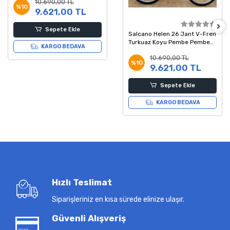
10.690,00 TL
%10
9.621,00 TL
Sepete Ekle
Salcano Helen 26 Jant V-Fren
Turkuaz Koyu Pembe Pembe
KARGO BEDAVA
Dağ Bisikleti
10.690,00 TL
%10
9.621,00 TL
Sepete Ekle
KARGO BEDAVA
Hızlı Teslimat
Siparişleriniz en kısa sürede elinize ulaşır.
Güvenli Alışveriş