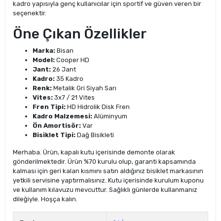
kadro yapısıyla genç kullanıcılar için sportif ve güven veren bir
seçenektir.
Öne Çıkan Özellikler
Marka:
Bisan
Model:
Cooper HD
Jant:
26 Jant
Kadro:
35 Kadro
Renk:
Metalik Gri Siyah Sarı
Vites:
3x7 / 21 Vites
Fren Tipi:
HD Hidrolik Disk Fren
Kadro Malzemesi:
Alüminyum
Ön Amortisör:
Var
Bisiklet Tipi:
Dağ Bisikleti
Merhaba. Ürün, kapalı kutu içerisinde demonte olarak
gönderilmektedir. Ürün %70 kurulu olup, garanti kapsamında
kalması için geri kalan kısmını satın aldığınız bisiklet markasının
yetkili servisine yaptırmalısınız. Kutu içerisinde kurulum kuponu
ve kullanım kılavuzu mevcuttur. Sağlıklı günlerde kullanmanız
dileğiyle. Hoşça kalın.