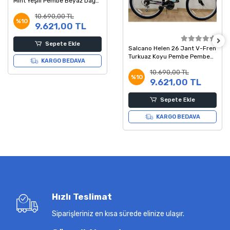
Mint Yeşili Pembe Beyaz Dağ
Bisikleti
10.690,00 TL
%10
9.621,00 TL
Sepete Ekle
Salcano Helen 26 Jant V-Fren
Turkuaz Koyu Pembe Pembe
KARGO BEDAVA
Dağ Bisikleti
10.690,00 TL
%10
9.621,00 TL
Sepete Ekle
KARGO BEDAVA
Hızlı Teslimat
Siparişleriniz en kısa sürede elinize ulaşır.