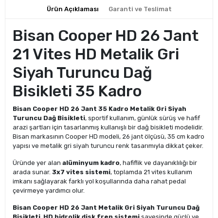
Ürün Açıklaması
Garanti ve Teslimat
Bisan Cooper HD 26 Jant
21 Vites HD Metalik Gri
Siyah Turuncu Dağ
Bisikleti 35 Kadro
Bisan Cooper HD 26 Jant 35 Kadro Metalik Gri Siyah
Turuncu Dağ Bisikleti
, sportif kullanım, günlük sürüş ve hafif
arazi şartları için tasarlanmış kullanışlı bir dağ bisikleti modelidir.
Bisan markasının Cooper HD modeli, 26 jant ölçüsü, 35 cm kadro
yapısı ve metalik gri siyah turuncu renk tasarımıyla dikkat çeker.
Üründe yer alan
alüminyum kadro
, hafiflik ve dayanıklılığı bir
arada sunar.
3x7 vites sistemi
, toplamda 21 vites kullanım
imkanı sağlayarak farklı yol koşullarında daha rahat pedal
çevirmeye yardımcı olur.
Bisan Cooper HD 26 Jant Metalik Gri Siyah Turuncu Dağ
Bisikleti
,
HD hidrolik disk fren sistemi
sayesinde güçlü ve