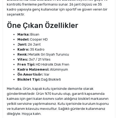
kontrollü frenleme performansı sunar. 26 jant ölçüsü ve 35
kadro yapısıyla genç kullanıcılar için sportif ve güven veren bir
seçenektir.
Öne Çıkan Özellikler
Marka:
Bisan
Model:
Cooper HD
Jant:
26 Jant
Kadro:
35 Kadro
Renk:
Metalik Gri Siyah Turuncu
Vites:
3x7 / 21 Vites
Fren Tipi:
HD Hidrolik Disk Fren
Kadro Malzemesi:
Alüminyum
Ön Amortisör:
Var
Bisiklet Tipi:
Dağ Bisikleti
Merhaba. Ürün, kapalı kutu içerisinde demonte olarak
gönderilmektedir. Ürün %70 kurulu olup, garanti kapsamında
kalması için geri kalan kısmını satın aldığınız bisiklet markasının
yetkili servisine yaptırmalısınız. Kutu içerisinde kurulum kuponu
ve kullanım kılavuzu mevcuttur. Sağlıklı günlerde kullanmanız
dileğiyle. Hoşça kalın.