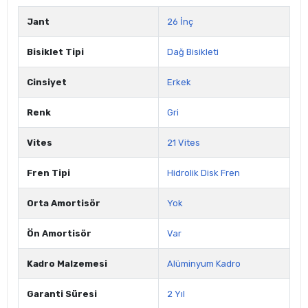
Jant
26 İnç
Bisiklet Tipi
Dağ Bisikleti
Cinsiyet
Erkek
Renk
Gri
Vites
21 Vites
Fren Tipi
Hidrolik Disk Fren
Orta Amortisör
Yok
Ön Amortisör
Var
Kadro Malzemesi
Alüminyum Kadro
Garanti Süresi
2 Yıl