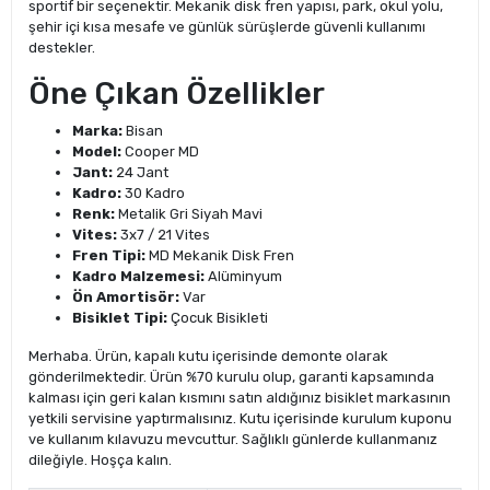
sportif bir seçenektir. Mekanik disk fren yapısı, park, okul yolu,
şehir içi kısa mesafe ve günlük sürüşlerde güvenli kullanımı
destekler.
Öne Çıkan Özellikler
Marka:
Bisan
Model:
Cooper MD
Jant:
24 Jant
Kadro:
30 Kadro
Renk:
Metalik Gri Siyah Mavi
Vites:
3x7 / 21 Vites
Fren Tipi:
MD Mekanik Disk Fren
Kadro Malzemesi:
Alüminyum
Ön Amortisör:
Var
Bisiklet Tipi:
Çocuk Bisikleti
Merhaba. Ürün, kapalı kutu içerisinde demonte olarak
gönderilmektedir. Ürün %70 kurulu olup, garanti kapsamında
kalması için geri kalan kısmını satın aldığınız bisiklet markasının
yetkili servisine yaptırmalısınız. Kutu içerisinde kurulum kuponu
ve kullanım kılavuzu mevcuttur. Sağlıklı günlerde kullanmanız
dileğiyle. Hoşça kalın.