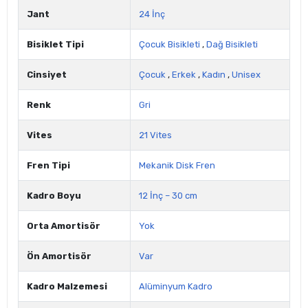
Jant
24 İnç
Bisiklet Tipi
Çocuk Bisikleti
,
Dağ Bisikleti
Cinsiyet
Çocuk
,
Erkek
,
Kadın
,
Unisex
Renk
Gri
Vites
21 Vites
Fren Tipi
Mekanik Disk Fren
Kadro Boyu
12 İnç – 30 cm
Orta Amortisör
Yok
Ön Amortisör
Var
Kadro Malzemesi
Alüminyum Kadro