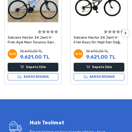
Salcano Hector 24 Jant V-
Salcano Hector 24 Jant V-
Fren Açık Mavi Turuncu Sarı
Fren Koyu Gri Yeşil Sarı Dağ
Dağ Bisikleti 14 Kadro
Bisikleti 14 Kadro
10.690,00 TL
10.690,00 TL
%10
%10
9.621,00 TL
9.621,00 TL
Sepete Ekle
Sepete Ekle
KARGO BEDAVA
KARGO BEDAVA
Hızlı Teslimat