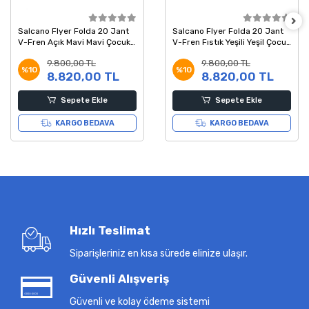
Salcano Flyer Folda 20 Jant
Salcano Flyer Folda 20 Jant
V-Fren Açık Mavi Mavi Çocuk
V-Fren Fıstık Yeşili Yeşil Çocuk
Bisikleti
Bisikleti
9.800,00 TL
9.800,00 TL
%10
%10
8.820,00 TL
8.820,00 TL
Sepete Ekle
Sepete Ekle
KARGO BEDAVA
KARGO BEDAVA
Hızlı Teslimat
Siparişleriniz en kısa sürede elinize ulaşır.
Güvenli Alışveriş
Güvenli ve kolay ödeme sistemi