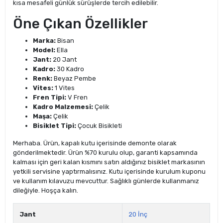
kısa mesafeli günlük sürüşlerde tercih edilebilir.
Öne Çıkan Özellikler
Marka:
Bisan
Model:
Ella
Jant:
20 Jant
Kadro:
30 Kadro
Renk:
Beyaz Pembe
Vites:
1 Vites
Fren Tipi:
V Fren
Kadro Malzemesi:
Çelik
Maşa:
Çelik
Bisiklet Tipi:
Çocuk Bisikleti
Merhaba. Ürün, kapalı kutu içerisinde demonte olarak
gönderilmektedir. Ürün %70 kurulu olup, garanti kapsamında
kalması için geri kalan kısmını satın aldığınız bisiklet markasının
yetkili servisine yaptırmalısınız. Kutu içerisinde kurulum kuponu
ve kullanım kılavuzu mevcuttur. Sağlıklı günlerde kullanmanız
dileğiyle. Hoşça kalın.
Jant
20 İnç