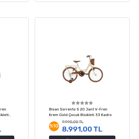
Fren
Bisan Sorrento S 20 Jant V-Fren
kleti
Krem Gold Çocuk Bisikleti 33 Kadro
9.990,00 TL
%10
L
8.991,00 TL