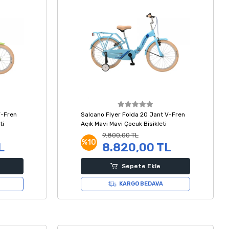
V-Fren
Salcano Flyer Folda 20 Jant V-Fren
ti
Açık Mavi Mavi Çocuk Bisikleti
9.800,00 TL
%10
L
8.820,00 TL
Sepete Ekle
KARGO BEDAVA