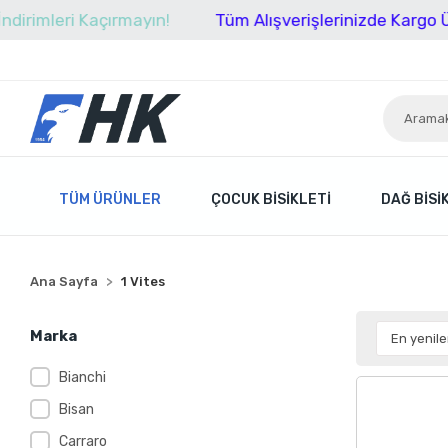
ri Kaçırmayın!
Tüm Alışverişlerinizde Kargo Ücretsiz!
TÜM ÜRÜNLER
ÇOCUK BISIKLETI
DAĞ BISI
Ana Sayfa
1 Vites
Marka
Bianchi
Bisan
Carraro