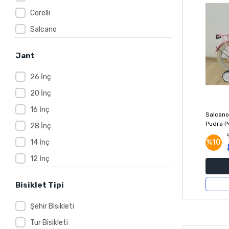
Corelli
Salcano
Jant
26 İnç
20 İnç
16 İnç
Salcano
Pudra P
28 İnç
14 İnç
%10
12 İnç
Bisiklet Tipi
Şehir Bisikleti
Tur Bisikleti