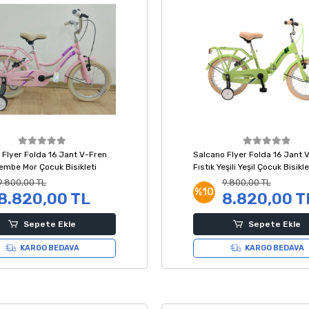
 Flyer Folda 16 Jant V-Fren
Salcano Flyer Folda 16 Jant 
embe Mor Çocuk Bisikleti
Fıstık Yeşili Yeşil Çocuk Bisikle
9.800,00 TL
9.800,00 TL
%10
8.820,00 TL
8.820,00 T
Sepete Ekle
Sepete Ekle
KARGO BEDAVA
KARGO BEDAVA