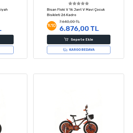
Siyah
Bisan Floki V 16 Jant V Mavi Çocuk
Bisikleti 26 Kadro
7.640,00 TL
%10
L
6.876,00 TL
Sepete Ekle
KARGO BEDAVA