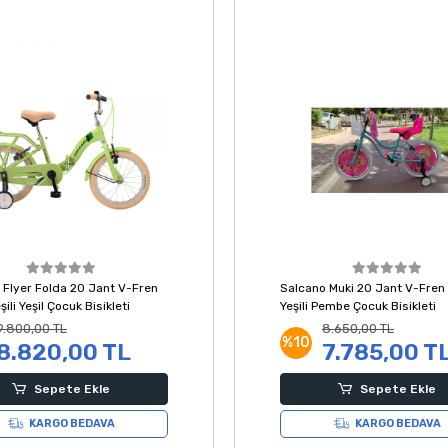
 Flyer Folda 20 Jant V-Fren
Salcano Muki 20 Jant V-Fren 
şili Yeşil Çocuk Bisikleti
Yeşili Pembe Çocuk Bisikleti
9.800,00 TL
8.650,00 TL
%10
8.820,00 TL
7.785,00 T
Sepete Ekle
Sepete Ekle
KARGO BEDAVA
KARGO BEDAVA