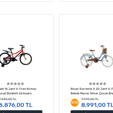
oki 16 Jant V-Fren Kırmızı
Bisan Sorrento S 20 Jant V-
cuk Bisikleti 26 Kadro
Bebek Mavisi Silver Çocuk Bisi
33 Kadro
7.640,00 TL
9.990,00 TL
%10
6.876,00 TL
8.991,00 T