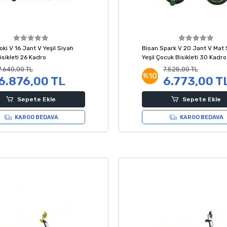
oki V 16 Jant V Yeşil Siyah
Bisan Spark V 20 Jant V Mat 
sikleti 26 Kadro
Yeşil Çocuk Bisikleti 30 Kadro
7.640,00 TL
7.525,00 TL
%10
6.876,00 TL
6.773,00 T
Sepete Ekle
Sepete Ekle
KARGO BEDAVA
KARGO BEDAVA