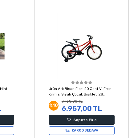
Mint
Ürün Adı Bisan Floki 20 Jant V-Fren
Kırmızı Siyah Çocuk Bisikleti 28
Kadro
7.730,00 TL
%10
L
6.957,00 TL
Sepete Ekle
KARGO BEDAVA