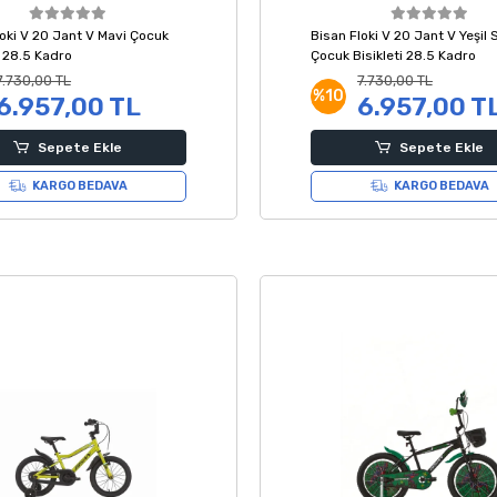
loki V 20 Jant V Mavi Çocuk
Bisan Floki V 20 Jant V Yeşil 
i 28.5 Kadro
Çocuk Bisikleti 28.5 Kadro
7.730,00 TL
7.730,00 TL
%10
6.957,00 TL
6.957,00 T
Sepete Ekle
Sepete Ekle
KARGO BEDAVA
KARGO BEDAVA