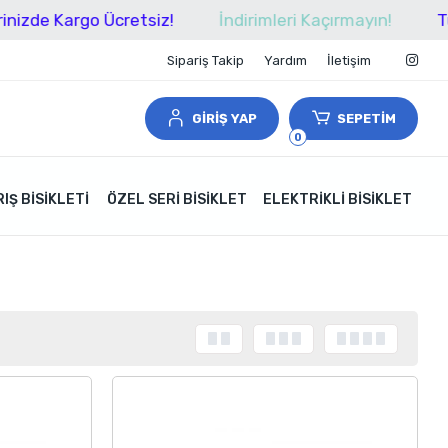
argo Ücretsiz!
İndirimleri Kaçırmayın!
Tüm Alışve
Sipariş Takip
Yardım
İletişim
GİRİŞ YAP
SEPETİM
0
IŞ BISIKLETI
ÖZEL SERI BISIKLET
ELEKTRIKLI BISIKLET