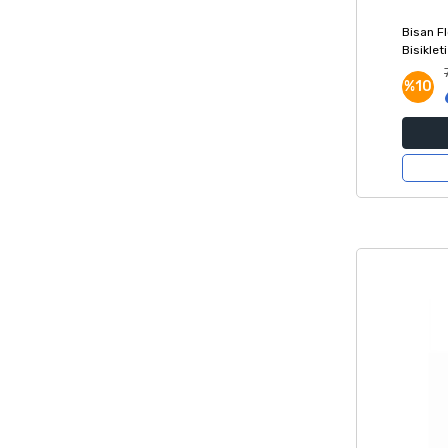
Bisan F
Bisiklet
%10