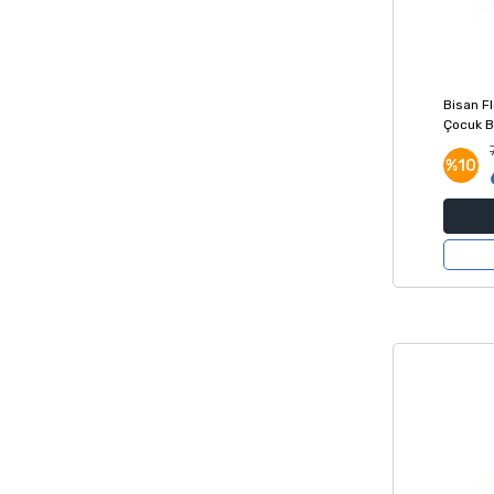
Bisan Fl
Çocuk Bi
%10