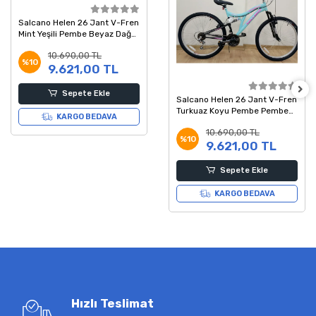
Salcano Helen 26 Jant V-Fren
Mint Yeşili Pembe Beyaz Dağ
Bisikleti
10.690,00 TL
%10
9.621,00 TL
Sepete Ekle
Salcano Helen 26 Jant V-Fren
Turkuaz Koyu Pembe Pembe
KARGO BEDAVA
Dağ Bisikleti
10.690,00 TL
%10
9.621,00 TL
Sepete Ekle
KARGO BEDAVA
Hızlı Teslimat