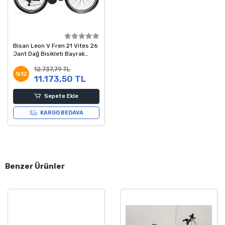
Bisan Leon V Fren 21 Vites 26
Jant Dağ Bisikleti Bayrak
Kırmızısı Siyah 46 Kadro
12.737,79 TL
%12
11.173,50 TL
Sepete Ekle
KARGO BEDAVA
Benzer Ürünler