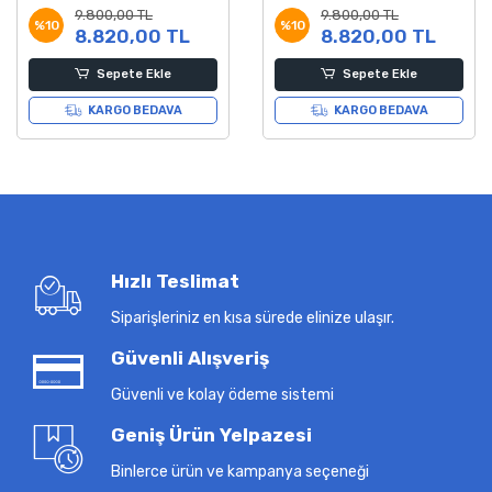
9.800,00 TL
9.800,00 TL
%10
%10
8.820,00 TL
8.820,00 TL
Sepete Ekle
Sepete Ekle
KARGO BEDAVA
KARGO BEDAVA
Hızlı Teslimat
Siparişleriniz en kısa sürede elinize ulaşır.
Güvenli Alışveriş
Güvenli ve kolay ödeme sistemi
Geniş Ürün Yelpazesi
Binlerce ürün ve kampanya seçeneği