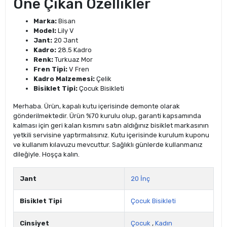
Öne Çıkan Özellikler
Marka:
Bisan
Model:
Lily V
Jant:
20 Jant
Kadro:
28.5 Kadro
Renk:
Turkuaz Mor
Fren Tipi:
V Fren
Kadro Malzemesi:
Çelik
Bisiklet Tipi:
Çocuk Bisikleti
Merhaba. Ürün, kapalı kutu içerisinde demonte olarak
gönderilmektedir. Ürün %70 kurulu olup, garanti kapsamında
kalması için geri kalan kısmını satın aldığınız bisiklet markasının
yetkili servisine yaptırmalısınız. Kutu içerisinde kurulum kuponu
ve kullanım kılavuzu mevcuttur. Sağlıklı günlerde kullanmanız
dileğiyle. Hoşça kalın.
Jant
20 İnç
Bisiklet Tipi
Çocuk Bisikleti
Cinsiyet
Çocuk
,
Kadın