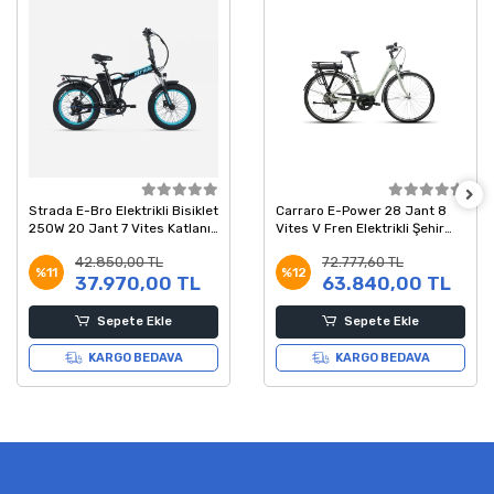
Strada E-Bro Elektrikli Bisiklet
Carraro E-Power 28 Jant 8
250W 20 Jant 7 Vites Katlanır
Vites V Fren Elektrikli Şehir
Siyah-Mavi
Bisikleti Mat Adaçayı 45
42.850,00 TL
72.777,60 TL
Kadro
%11
%12
37.970,00 TL
63.840,00 TL
Sepete Ekle
Sepete Ekle
KARGO BEDAVA
KARGO BEDAVA