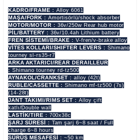
KADRO/FRAME :
Alloy 6061
MAŞA/FORK :
Amortisörlü/shock absorber
MOTOR/MOTOR :
36v/250w Rear hub motor
PİL/BATTERY :
36v/10.4ah Lithium battery
FREN SİSTEMİ/BRAKE :
V-fren/v-brake alloy
VİTES KOLLARI/SHIFTER LEVERS :
Shimano
tourney sl-rs35-r7
ARKA AKTARICI/REAR DERAILLEUR
:
Shimano tourney rd-tz500
AYNAKOL/CRANKSET :
alloy (42t)
RUBLE/CASSETTE :
Shimano mf-tz500 (7s)
(14-28t)
JANT TAKIMI/RIMS SET :
Alloy çift
katlı/Double wall
LASTİK/TIRE :
700x38c
ŞARJ SÜRESİ :
Tam şarj 6~8 saat / Full
charge 6~8 hours
SÜRÜŞ MESAFESİ :
~50 km