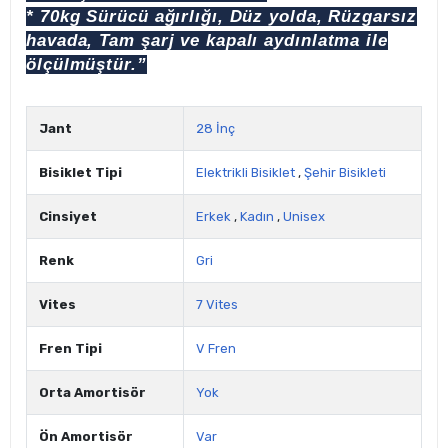
* 70kg Sürücü ağırlığı, Düz yolda, Rüzgarsız
havada, Tam şarj ve kapalı aydınlatma ile
ölçülmüştür.”
Jant
28 İnç
Bisiklet Tipi
Elektrikli Bisiklet
,
Şehir Bisikleti
Cinsiyet
Erkek
,
Kadın
,
Unisex
Renk
Gri
Vites
7 Vites
Fren Tipi
V Fren
Orta Amortisör
Yok
Ön Amortisör
Var