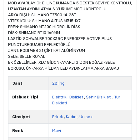
MOD AYARLAYICI: E-LINE KUMANDA 5 DESTEK SEVİYE KONTROLÜ,
UZAKTAN AYDINLATMA & YÜRÜME MODU KONTROLÜ
ARKA DİŞLİ: SHIMANO TZ500 14-28T
VİTES KOLU: SHIMANO ALTUS M315 1X7
FREN: SHIMANO MT200 HİDROLİK DİSK
DİSK: SHIMANO RT10 160MM
LASTİK: SCHWALBE 700X38C ENERGIZER ACTIVE PLUS
PUNCTUREGUARD REFLEKTÖRLÜ
JANT: RODI WEB 21 ÇİFT KAT ALÜMİNYUM
SELE: SELLE ROYAL
EK ÖZELLİKLER: XLC GİDON-AYARLI GİDON BOĞAZI-SELE
BORUSU, ÖN-ARKA PİLDAN LED AYDINLATMA,ARKA BAGAJ
Jant
28 İnç
Bisiklet Tipi
Elektrikli Bisiklet
,
Şehir Bisikleti
,
Tur
Bisikleti
Cinsiyet
Erkek
,
Kadın
,
Unisex
Renk
Mavi