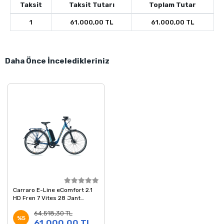
Taksit
Taksit Tutarı
Toplam Tutar
1
61.000,00 TL
61.000,00 TL
Daha Önce İnceledikleriniz
Carraro E-Line eComfort 2.1
HD Fren 7 Vites 28 Jant
Elektrikli Şehir Bisikleti Mat
64.518,30 TL
Navy Mavi 52 Kadro
%5
61.000,00 TL