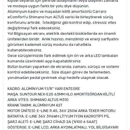
Kişisel seyahat için şehirde dolaşmanın veya ulaşımın zamana
ve modaya uygun farklı bir yolu diye düşünün.
Alüminyum kadro ve maşadan kilitli amortisörlü Carraro
eComfort’u Shimano’nun ALTUS serisi ile birleştirerek sürüş
konforunu artırdık. İstediğiniz gibi kontrol edip, stressiz vites
değiştirmeyi fark edeceksiniz.
Yol Bilgisayarı ekranı, elektrik destekli bisikletlerde en önemli
ünitelerden biridir. Anlık hızınızı, menzilinizi ve enerji sarfiyatını
görürken kademeli sürüş modunu da rahatlıkla
kullanabileceksiniz.
Gece sürüşlerinizde fark edilmek için ön ve arka LED lambaları
kumanda üzerindeki açıp kapatabilirsiniz.
Bütün bunları yaparken de ekranda; zamanı, sürüşü ve sistemi
kontrol edebileceksiniz. Size düşen görev de terlemeden,
yorulmadan pedal çevirmek olup hedefe ulaşmak olacak.
KADRO: ALÜMİNYUM 1.1/8” YARI ENTEGRE
MAŞA: SUNTOUR NEX-E25 63MM HLO AMORTİSÖRDAN KİLİTLİ
ARKA VİTES: SHIMANO ALTUS M310
KRANK TAKIMI: ALÜMİNYUM 42T
MOTOR ÜNİTESİ: E-LINE R.45, 36V 250W ARKA TEKER MOTORU
BATARYA: E-LINE 36V 396WH LİTYUM İYON KADROTİPİ PİL
ŞARJ ALETİ: E-LINE ŞARJ CİHAZI 2A (%100 6 SAAT)
GÖSTERGE: E-LINE LCD, ARKA AYDINLATMALI, YOL BİLGİSAYARI