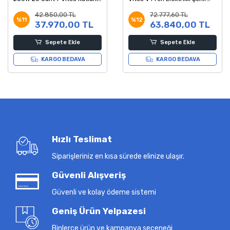
Siyah-Mavi
Bisikleti Mat Adaçayı 45
42.850,00 TL
72.777,60 TL
Kadro
%11
%12
37.970,00 TL
63.840,00 TL
Sepete Ekle
Sepete Ekle
KARGO BEDAVA
KARGO BEDAVA
Hızlı Teslimat
Siparişleriniz en kısa sürede elinize ulaşır.
Güvenli Alışveriş
Güvenli ve kolay ödeme sistemi
Geniş Ürün Yelpazesi
Binlerce ürün ve kampanya seçeneği