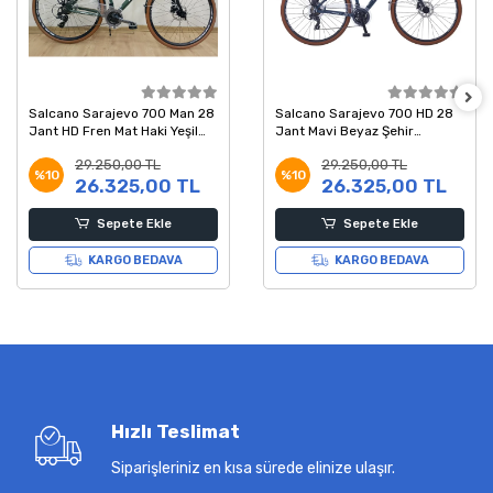
Salcano Sarajevo 700 Man 28
Salcano Sarajevo 700 HD 28
Jant HD Fren Mat Haki Yeşil
Jant Mavi Beyaz Şehir
Beyaz Şehir Bisikleti 19 Kadro
Bisikleti 48 Kadro
29.250,00 TL
29.250,00 TL
%10
%10
26.325,00 TL
26.325,00 TL
Sepete Ekle
Sepete Ekle
KARGO BEDAVA
KARGO BEDAVA
Hızlı Teslimat
Siparişleriniz en kısa sürede elinize ulaşır.