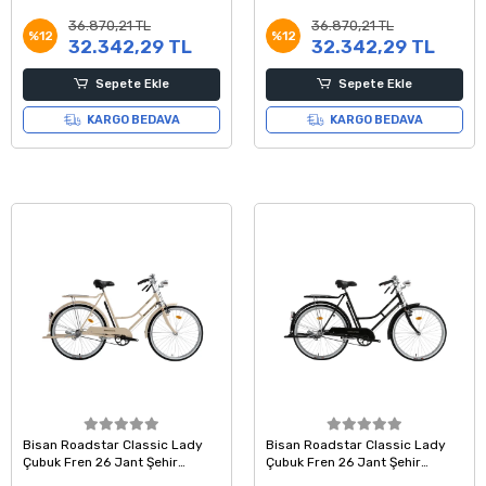
Bisikleti Siyah Kırmızı Beyaz 54
Bisikleti Siyah Yeşil Beyaz 54
36.870,21 TL
36.870,21 TL
Kadro
Kadro
%12
%12
32.342,29 TL
32.342,29 TL
Sepete Ekle
Sepete Ekle
KARGO BEDAVA
KARGO BEDAVA
Bisan Roadstar Classic Lady
Bisan Roadstar Classic Lady
Çubuk Fren 26 Jant Şehir
Çubuk Fren 26 Jant Şehir
Hizmet Bisikleti Krem 54 Kadro
Hizmet Bisikleti Siyah 54 Kadro