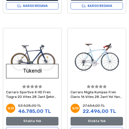
KARGO BEDAVA
KARGO BEDAVA
Tükendi
Carraro Sportive X HD Fren
Carraro Miglia Kumpas Fren
Tiagra 20 Vites 28 Jant Şehir
Claris 16 Vites 28 Jant Yol Yarış
Bisikleti Lacivert Açık Turuncu
Bisikleti Açık Mavi Beyaz 54
53.528,00 TL
27.654,00 TL
54 Kadro
Kadro
%13
%19
46.785,00 TL
22.496,00 TL
Stokta Yok
Stokta Yok