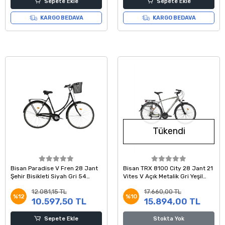
Sepete Ekle
Sepete Ekle
KARGO BEDAVA
KARGO BEDAVA
Tükendi
Bisan Paradise V Fren 28 Jant
Bisan TRX 8100 City 28 Jant 21
Şehir Bisikleti Siyah Gri 54
Vites V Açık Metalik Gri Yeşil
Kadro
Beyaz Şehir Bisikleti 54 Kadro
12.081,15 TL
17.660,00 TL
%12
%10
10.597,50 TL
15.894,00 TL
Sepete Ekle
Stokta Yok