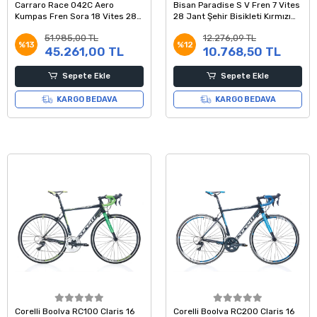
Carraro Race 042C Aero
Bisan Paradise S V Fren 7 Vites
Kumpas Fren Sora 18 Vites 28
28 Jant Şehir Bisikleti Kırmızı
Jant Yol Yarış Bisikleti Turkuaz
Gri 54 Kadro
51.985,00 TL
12.276,09 TL
Siyah 54 Kadro
%13
%12
45.261,00 TL
10.768,50 TL
Sepete Ekle
Sepete Ekle
KARGO BEDAVA
KARGO BEDAVA
Corelli Boolva RC100 Claris 16
Corelli Boolva RC200 Claris 16