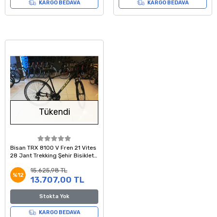
KARGO BEDAVA
KARGO BEDAVA
Tükendi
Bisan TRX 8100 V Fren 21 Vites
28 Jant Trekking Şehir Bisikleti
Siyah Turuncu Kırmızı 54 Kadro
15.625,98 TL
%12
13.707,00 TL
Stokta Yok
KARGO BEDAVA