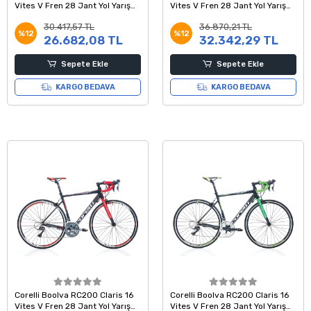
Vites V Fren 28 Jant Yol Yarış
Vites V Fren 28 Jant Yol Yarış
Bisikleti Siyah Yeşil Beyaz 54
Bisikleti Siyah Mavi Beyaz 54
30.417,57 TL
36.870,21 TL
Kadro
Kadro
%12
%12
26.682,08 TL
32.342,29 TL
Sepete Ekle
Sepete Ekle
KARGO BEDAVA
KARGO BEDAVA
Corelli Boolva RC200 Claris 16
Corelli Boolva RC200 Claris 16
Vites V Fren 28 Jant Yol Yarış
Vites V Fren 28 Jant Yol Yarış