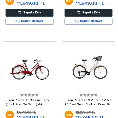
%17
%17
11.349,00 TL
11.349,00 TL
Sepete Ekle
Sepete Ekle
KARGO BEDAVA
KARGO BEDAVA
Bisan Roadstar Classic Lady
Bisan Paradise S V Fren 7 Vites
Çubuk Fren 26 Jant Şehir
28 Jant Şehir Bisikleti Krem Gri
Hizmet Bisikleti Kırmızı 54
54 Kadro
13.610,00 TL
12.276,09 TL
Kadro
%17
%12
11.349,00 TL
10.768,50 TL