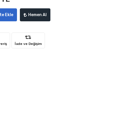
te Ekle
Hemen Al
veriş
İade ve Değişim