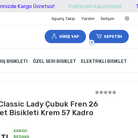
Kargo Ücretsiz!
İndirimleri Kaçırmayın!
Tüm Alışv
Sipariş Takip
Yardım
İletişim
GİRİŞ YAP
SEPETİM
0
IŞ BISIKLETI
ÖZEL SERI BISIKLET
ELEKTRIKLI BISIKLET
Classic Lady Çubuk Fren 26
et Bisikleti Krem 57 Kadro
KARGO
 TL
BEDAVA