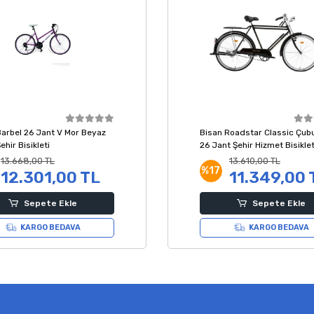
Barbel 26 Jant V Mor Beyaz
Bisan Roadstar Classic Çub
ehir Bisikleti
26 Jant Şehir Hizmet Bisiklet
58 Kadro
13.668,00 TL
13.610,00 TL
%17
12.301,00 TL
11.349,00 
Sepete Ekle
Sepete Ekle
KARGO BEDAVA
KARGO BEDAVA