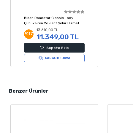
Bisan Roadstar Classic Lady
Çubuk Fren 26 Jant Şehir Hizmet
Bisikleti Krem 57 Kadro
13.610,00 TL
%17
11.349,00 TL
Sepete Ekle
KARGO BEDAVA
Benzer Ürünler