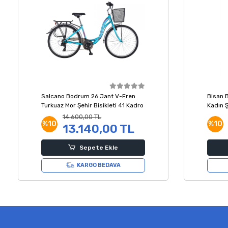
Salcano Bodrum 26 Jant V-Fren
Bisan 
Turkuaz Mor Şehir Bisikleti 41 Kadro
Kadın Ş
14.600,00 TL
%10
%10
13.140,00 TL
Sepete Ekle
KARGO BEDAVA