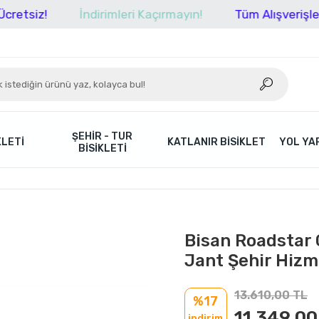
!
İndirimleri Kaçırmayın!
Tüm Alışverişlerinizde 
ŞEHIR - TUR
KLETI
KATLANIR BISIKLET
YOL YAR
BISIKLETI
Bisan Roadstar 
Jant Şehir Hizm
13.610,00 TL
%17
11.349,00
indirim