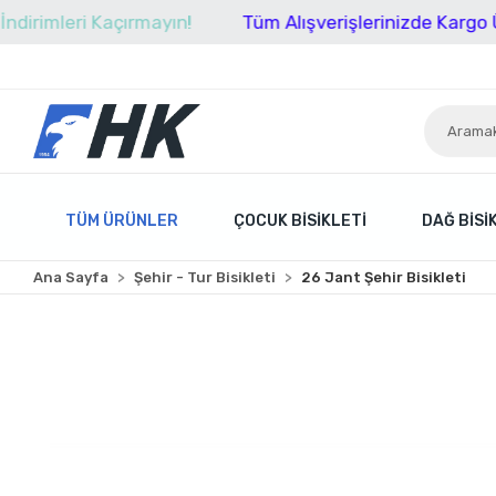
eri Kaçırmayın!
Tüm Alışverişlerinizde Kargo Ücretsiz
TÜM ÜRÜNLER
ÇOCUK BISIKLETI
DAĞ BISI
Ana Sayfa
Şehir - Tur Bisikleti
26 Jant Şehir Bisikleti