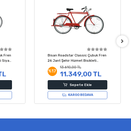
uk Fren
Bisan Roadstar Classic Çubuk Fren
i Siyah
26 Jant Şehir Hizmet Bisikleti
Kırmızı 58 Kadro
13.610,00 TL
%17
TL
11.349,00 TL
Sepete Ekle
KARGO BEDAVA