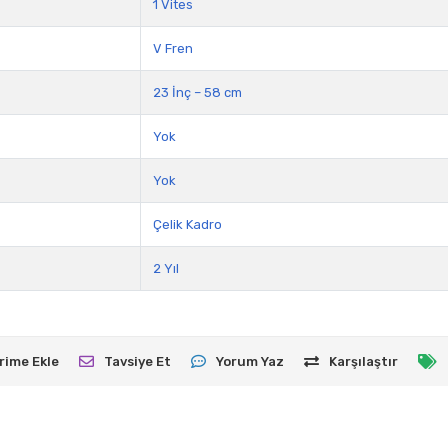
1 Vites
V Fren
23 İnç – 58 cm
Yok
Yok
Çelik Kadro
2 Yıl
rime Ekle
Tavsiye Et
Yorum Yaz
Karşılaştır