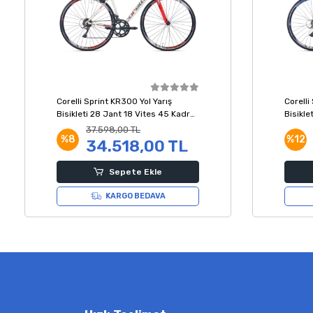
Corelli Sprint KR300 Yol Yarış
Corelli
Bisikleti 28 Jant 18 Vites 45 Kadro
Bisikle
Beyaz Kırmızı
Beyaz 
37.598,00 TL
%8
%12
34.518,00 TL
Sepete Ekle
KARGO BEDAVA