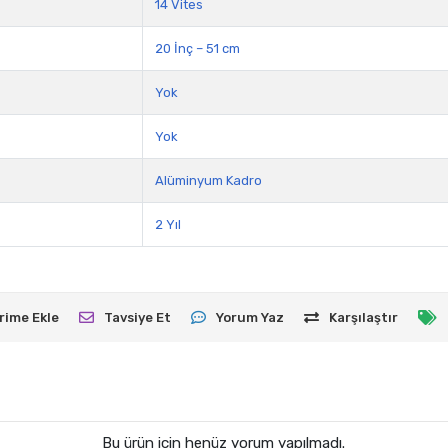
14 Vites
20 İnç – 51 cm
Yok
Yok
Alüminyum Kadro
2 Yıl
rime Ekle
Tavsiye Et
Yorum Yaz
Karşılaştır
Bu ürün için henüz yorum yapılmadı.