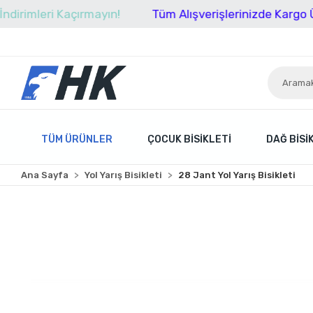
eri Kaçırmayın!
Tüm Alışverişlerinizde Kargo Ücretsiz
TÜM ÜRÜNLER
ÇOCUK BISIKLETI
DAĞ BISI
Ana Sayfa
Yol Yarış Bisikleti
28 Jant Yol Yarış Bisikleti