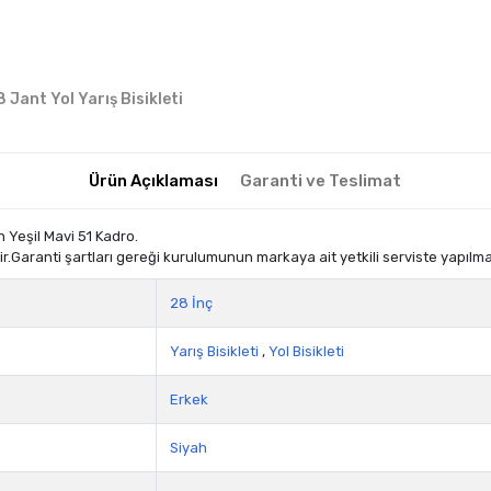
 Jant Yol Yarış Bisikleti
Ürün Açıklaması
Garanti ve Teslimat
h Yeşil Mavi 51 Kadro.
.Garanti şartları gereği kurulumunun markaya ait yetkili serviste yapılm
28 İnç
Yarış Bisikleti
,
Yol Bisikleti
Erkek
Siyah