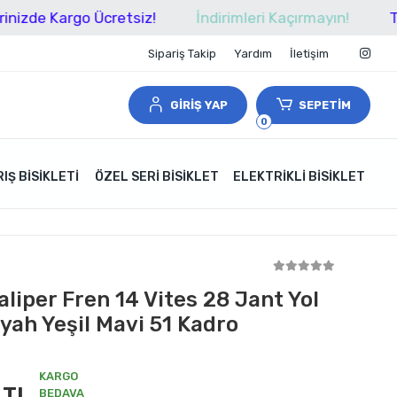
Kargo Ücretsiz!
İndirimleri Kaçırmayın!
Tüm Alışv
Sipariş Takip
Yardım
İletişim
GİRİŞ YAP
SEPETİM
0
IŞ BISIKLETI
ÖZEL SERI BISIKLET
ELEKTRIKLI BISIKLET
liper Fren 14 Vites 28 Jant Yol
Siyah Yeşil Mavi 51 Kadro
KARGO
 TL
BEDAVA