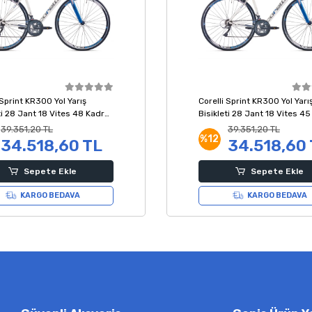
 Sprint KR300 Yol Yarış
Corelli Sprint KR300 Yol Yarı
ti 28 Jant 18 Vites 48 Kadro
Bisikleti 28 Jant 18 Vites 4
Mavi Gri
Beyaz Mavi Gri
39.351,20 TL
39.351,20 TL
%12
34.518,60 TL
34.518,60
Sepete Ekle
Sepete Ekle
KARGO BEDAVA
KARGO BEDAVA