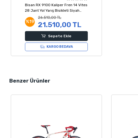
Bisan RX 9100 Kaliper Fren 14 Vites
28 Jant Yol Yarış Bisikleti Siyah
Yeşil Mavi 51 Kadro
26.510,00 TL
%19
21.510,00 TL
Sepete Ekle
KARGO BEDAVA
Benzer Ürünler