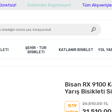
!
İndirimleri Kaçırmayın!
Tüm Alışverişlerinizde 
ŞEHIR - TUR
KLETI
KATLANIR BISIKLET
YOL YAR
BISIKLETI
Bisan RX 9100 Ka
Yarış Bisikleti 
26.510,00 TL
%19
21.510,00
indirim