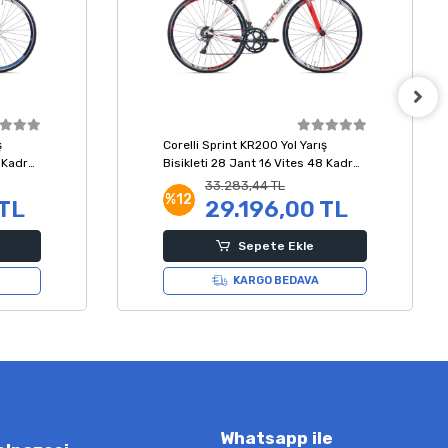
ş
Corelli Sprint KR200 Yol Yarış
5 Kadro
Bisikleti 28 Jant 16 Vites 48 Kadro
Beyaz Kırmızı Gri
33.283,44 TL
%12
 TL
29.196,00 TL
Sepete Ekle
KARGO BEDAVA
Whatsapp ile