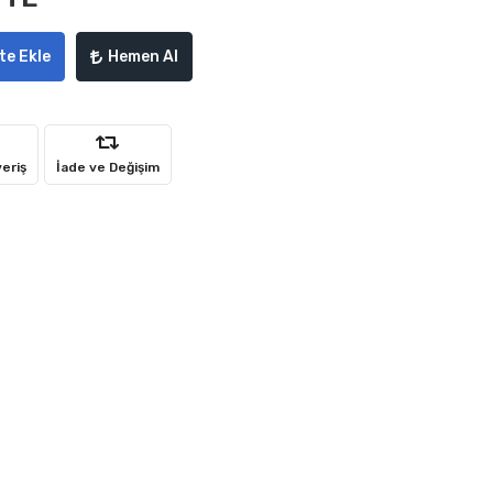
te Ekle
Hemen Al
veriş
İade ve Değişim