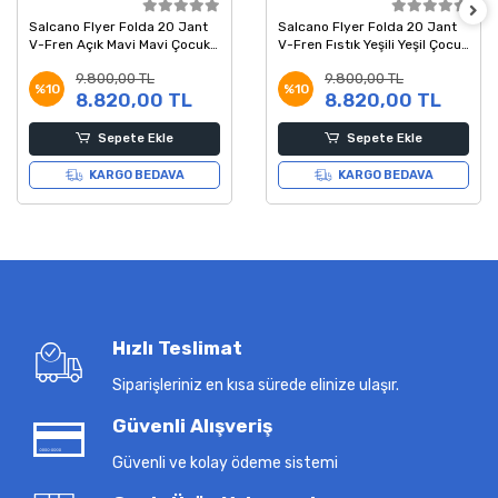
Salcano Flyer Folda 20 Jant
Salcano Flyer Folda 20 Jant
V-Fren Açık Mavi Mavi Çocuk
V-Fren Fıstık Yeşili Yeşil Çocuk
Bisikleti
Bisikleti
9.800,00 TL
9.800,00 TL
%10
%10
8.820,00 TL
8.820,00 TL
Sepete Ekle
Sepete Ekle
KARGO BEDAVA
KARGO BEDAVA
Hızlı Teslimat
Siparişleriniz en kısa sürede elinize ulaşır.
Güvenli Alışveriş
Güvenli ve kolay ödeme sistemi