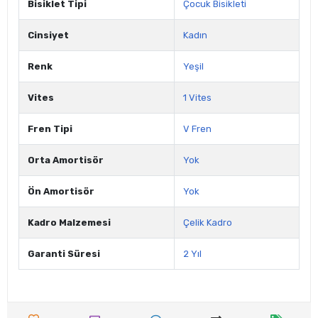
Bisiklet Tipi
Çocuk Bisikleti
Cinsiyet
Kadın
Renk
Yeşil
Vites
1 Vites
Fren Tipi
V Fren
Orta Amortisör
Yok
Ön Amortisör
Yok
Kadro Malzemesi
Çelik Kadro
Garanti Süresi
2 Yıl