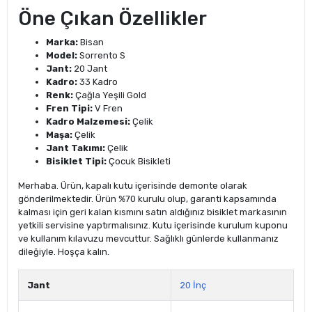
Öne Çıkan Özellikler
Marka:
Bisan
Model:
Sorrento S
Jant:
20 Jant
Kadro:
33 Kadro
Renk:
Çağla Yeşili Gold
Fren Tipi:
V Fren
Kadro Malzemesi:
Çelik
Maşa:
Çelik
Jant Takımı:
Çelik
Bisiklet Tipi:
Çocuk Bisikleti
Merhaba. Ürün, kapalı kutu içerisinde demonte olarak
gönderilmektedir. Ürün %70 kurulu olup, garanti kapsamında
kalması için geri kalan kısmını satın aldığınız bisiklet markasının
yetkili servisine yaptırmalısınız. Kutu içerisinde kurulum kuponu
ve kullanım kılavuzu mevcuttur. Sağlıklı günlerde kullanmanız
dileğiyle. Hoşça kalın.
Jant
20 İnç