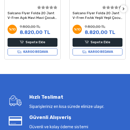
Salcano Flyer Folda 20 Jant
Salcano Flyer Folda 20 Jant
V-Fren Açık Mavi Mavi Çocuk
V-Fren Fıstık Yeşili Yeşil Çocuk
Bisikleti
Bisikleti
9.800,00 TL
9.800,00 TL
%10
%10
8.820,00 TL
8.820,00 TL
Sepete Ekle
Sepete Ekle
KARGO BEDAVA
KARGO BEDAVA
Hızlı Teslimat
Siparişleriniz en kısa sürede elinize ulaşır.
Güvenli Alışveriş
Güvenli ve kolay ödeme sistemi