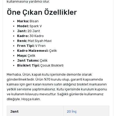
kullanmasına yardımcı olur.
Öne Çıkan Özellikler
Marka:
Bisan
Model:
Spark V
Jant:
20 Jant
Kadro:
30 Kadro
Renk:
Mat Siyah Mavi
Fren Tipi:
V Fren
Kadro Malzemesi:
Çelik
Maşa:
Çelik
Jant Takımı:
Çelik
Bisiklet Tipi:
Çocuk Bisikleti
Merhaba. Ürün, kapalı kutu içerisinde demonte olarak
gönderilmektedir. Ürün %70 kurulu olup, garanti kapsamında
kalması için geri kalan kısmını satın aldığınız bisiklet markasının
yetkili servisine yaptırmalısınız. Kutu içerisinde kurulum kuponu
ve kullanım kılavuzu mevcuttur. Sağlıklı günlerde kullanmanız
dileğiyle. Hoşça kalın.
Jant
20 İnç