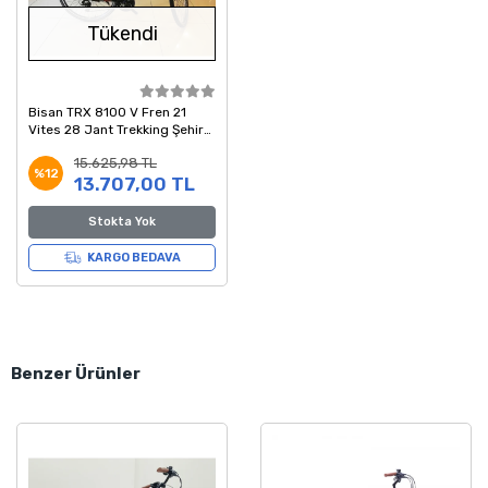
Tükendi
Bisan TRX 8100 V Fren 21
Vites 28 Jant Trekking Şehir
Bisikleti Siyah Turuncu Kırmızı
15.625,98 TL
54 Kadro
%12
13.707,00 TL
Stokta Yok
KARGO BEDAVA
Benzer Ürünler