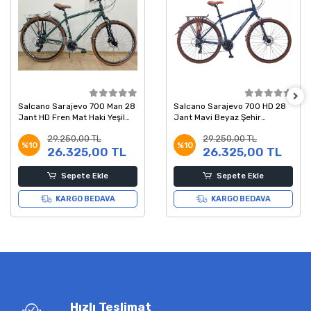
Salcano Sarajevo 700 Man 28
Salcano Sarajevo 700 HD 28
Jant HD Fren Mat Haki Yeşil
Jant Mavi Beyaz Şehir
Beyaz Şehir Bisikleti 19 Kadro
Bisikleti 48 Kadro
29.250,00 TL
29.250,00 TL
%10
%10
26.325,00 TL
26.325,00 TL
Sepete Ekle
Sepete Ekle
KARGO BEDAVA
KARGO BEDAVA
Hızlı Teslimat