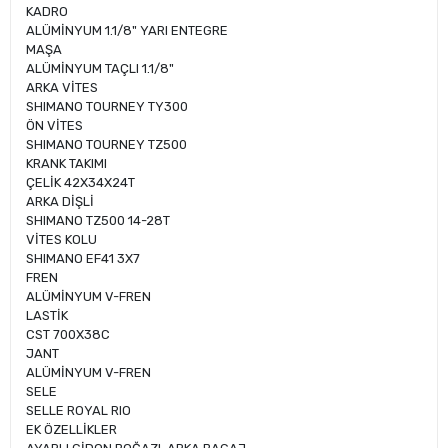
KADRO
ALÜMİNYUM 1.1/8" YARI ENTEGRE
MAŞA
ALÜMİNYUM TAÇLI 1.1/8"
ARKA VİTES
SHIMANO TOURNEY TY300
ÖN VİTES
SHIMANO TOURNEY TZ500
KRANK TAKIMI
ÇELİK 42X34X24T
ARKA DİŞLİ
SHIMANO TZ500 14-28T
VİTES KOLU
SHIMANO EF41 3X7
FREN
ALÜMİNYUM V-FREN
LASTİK
CST 700X38C
JANT
ALÜMİNYUM V-FREN
SELE
SELLE ROYAL RIO
EK ÖZELLİKLER