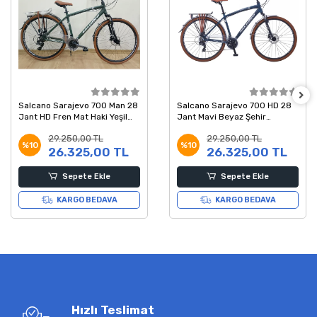
Salcano Sarajevo 700 Man 28
Salcano Sarajevo 700 HD 28
Jant HD Fren Mat Haki Yeşil
Jant Mavi Beyaz Şehir
Beyaz Şehir Bisikleti 19 Kadro
Bisikleti 48 Kadro
29.250,00 TL
29.250,00 TL
%10
%10
26.325,00 TL
26.325,00 TL
Sepete Ekle
Sepete Ekle
KARGO BEDAVA
KARGO BEDAVA
Hızlı Teslimat