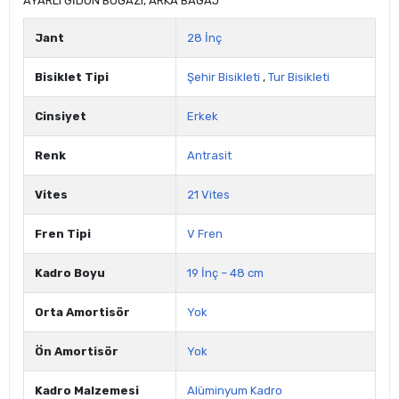
AYARLI GİDON BOĞAZI, ARKA BAGAJ
Jant
28 İnç
Bisiklet Tipi
Şehir Bisikleti
,
Tur Bisikleti
Cinsiyet
Erkek
Renk
Antrasit
Vites
21 Vites
Fren Tipi
V Fren
Kadro Boyu
19 İnç – 48 cm
Orta Amortisör
Yok
Ön Amortisör
Yok
Kadro Malzemesi
Alüminyum Kadro