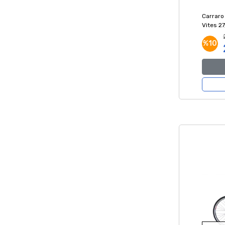
Carraro
Vites 27
Kırmızı
%10