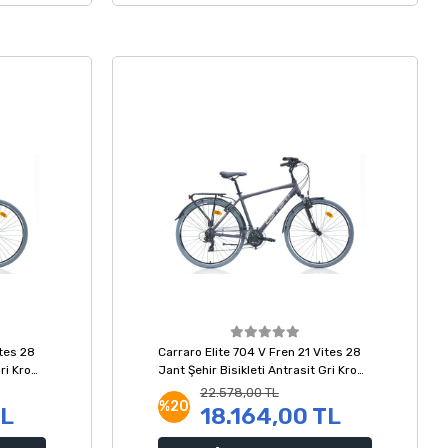
ites 28
Carraro Elite 704 V Fren 21 Vites 28
Gri Krom
Jant Şehir Bisikleti Antrasit Gri Krom
48 Kadro
22.578,00 TL
%20
TL
18.164,00 TL