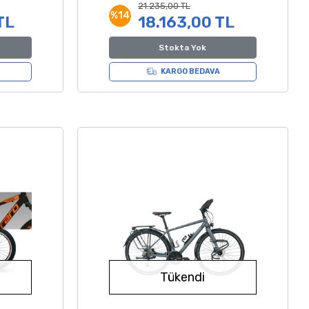
Krom 43 Kadro
21.235,00 TL
%14
TL
18.163,00 TL
Stokta Yok
KARGO BEDAVA
Tükendi