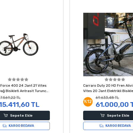
 Force 400 24 Jant 21 Vites
Carraro Duty 20 HD Fren Alivi
ağ Bisikleti Antrasit Turuncu
Vites 20 Jant Elektrikli Bisikl
Metalik Antrasit Siyah 41 Kad
17.569,22 TL
69.633,48 TL
%12
15.411,60 TL
61.000,00 
Sepete Ekle
Sepete Ekle
KARGO BEDAVA
KARGO BEDAVA