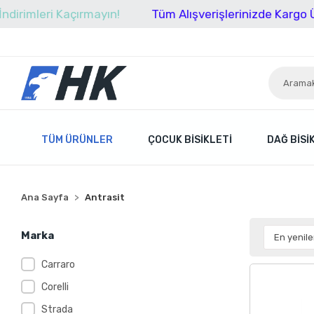
ri Kaçırmayın!
Tüm Alışverişlerinizde Kargo Ücretsiz!
TÜM ÜRÜNLER
ÇOCUK BISIKLETI
DAĞ BISI
Ana Sayfa
Antrasit
Marka
Carraro
Corelli
Strada