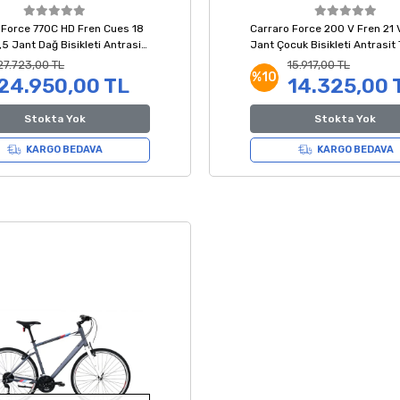
 Force 770C HD Fren Cues 18
Carraro Force 200 V Fren 21 
,5 Jant Dağ Bisikleti Antrasit
Jant Çocuk Bisikleti Antrasit
 Gümüş 48 Kadro
Beyaz
27.723,00 TL
15.917,00 TL
%10
24.950,00 TL
14.325,00 
Stokta Yok
Stokta Yok
KARGO BEDAVA
KARGO BEDAVA