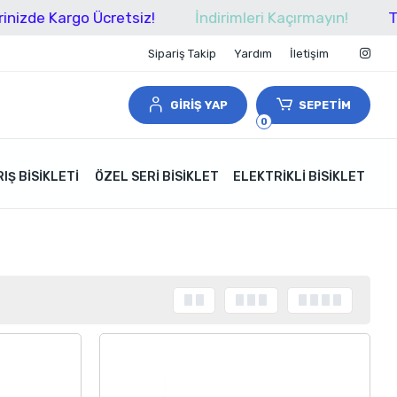
Kargo Ücretsiz!
İndirimleri Kaçırmayın!
Tüm Alışv
Sipariş Takip
Yardım
İletişim
GİRİŞ YAP
SEPETİM
0
IŞ BISIKLETI
ÖZEL SERI BISIKLET
ELEKTRIKLI BISIKLET