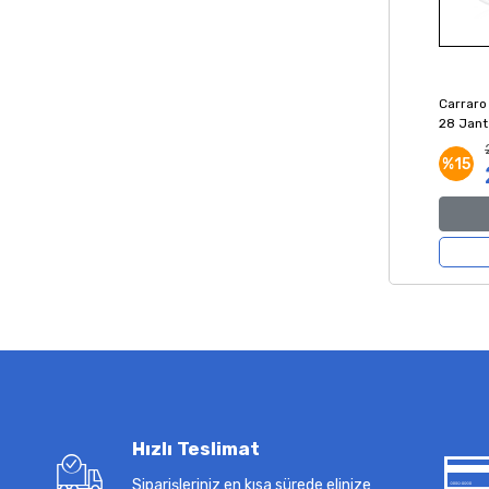
Carraro
28 Jant 
Gümüş 
%15
Hızlı Teslimat
Siparişleriniz en kısa sürede elinize