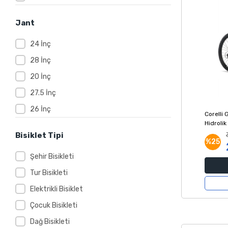
Jant
24 İnç
28 İnç
20 İnç
27.5 İnç
26 İnç
Corelli 
Hidrolik
Kırmızı 
Bisiklet Tipi
%25
Şehir Bisikleti
Tur Bisikleti
Elektrikli Bisiklet
Çocuk Bisikleti
Dağ Bisikleti