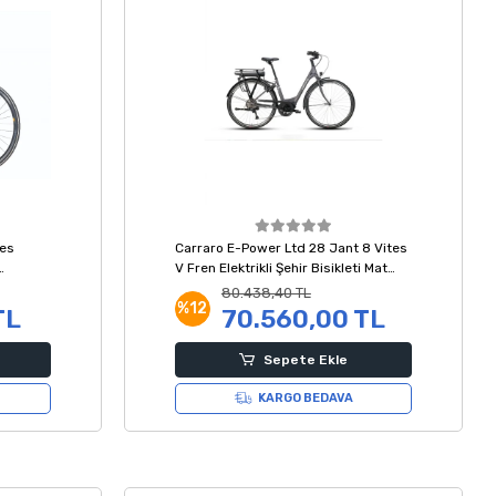
tes
Carraro E-Power Ltd 28 Jant 8 Vites
V Fren Elektrikli Şehir Bisikleti Mat
Antrasit Gümüş 450H
80.438,40 TL
%12
TL
70.560,00 TL
Sepete Ekle
KARGO BEDAVA