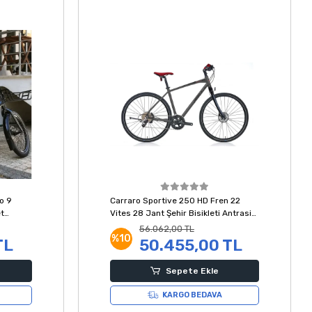
o 9
Carraro Sportive 250 HD Fren 22
et
Vites 28 Jant Şehir Bisikleti Antrasit
ro
Siyah Kırmızı 51 Kadro
56.062,00 TL
%10
TL
50.455,00 TL
Sepete Ekle
KARGO BEDAVA