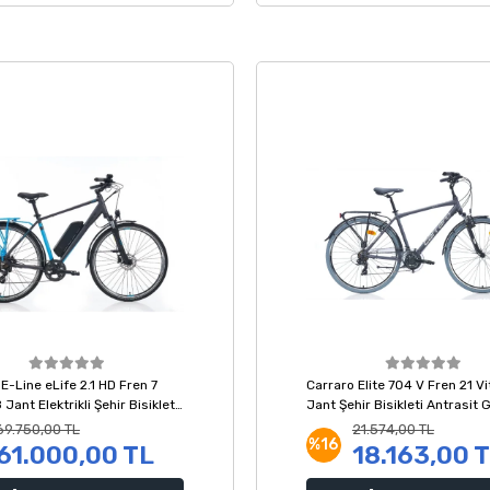
E-Line eLife 2.1 HD Fren 7
Carraro Elite 704 V Fren 21 V
 Jant Elektrikli Şehir Bisikleti
Jant Şehir Bisikleti Antrasit 
t Mavi Siyah 52 Kadro
52 Kadro
69.750,00 TL
21.574,00 TL
%16
61.000,00 TL
18.163,00 