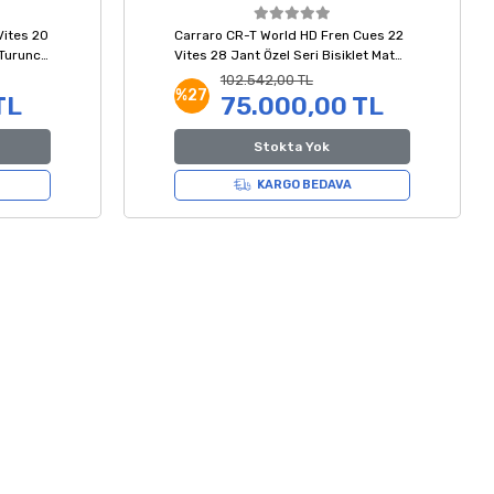
Vites 20
Carraro CR-T World HD Fren Cues 22
 Turuncu
Vites 28 Jant Özel Seri Bisiklet Mat
Antrasit Kırmızı 51 Kadro
102.542,00 TL
%27
TL
75.000,00 TL
Stokta Yok
KARGO BEDAVA