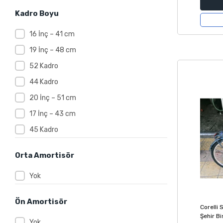
Kadro Boyu
16 İnç – 41 cm
19 İnç – 48 cm
52 Kadro
44 Kadro
20 İnç – 51 cm
17 İnç – 43 cm
45 Kadro
Orta Amortisör
Yok
Ön Amortisör
Corelli
Şehir Bi
Yok