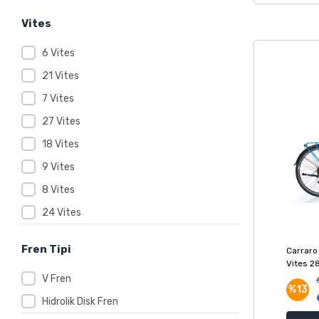
Vites
6 Vites
21 Vites
7 Vites
27 Vites
18 Vites
9 Vites
8 Vites
24 Vites
Fren Tipi
Carraro 
Vites 28
Antrasi
V Fren
%13
Hidrolik Disk Fren