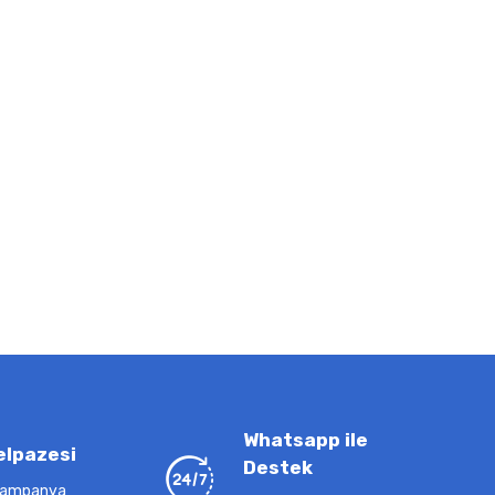
Whatsapp ile
elpazesi
Destek
 kampanya