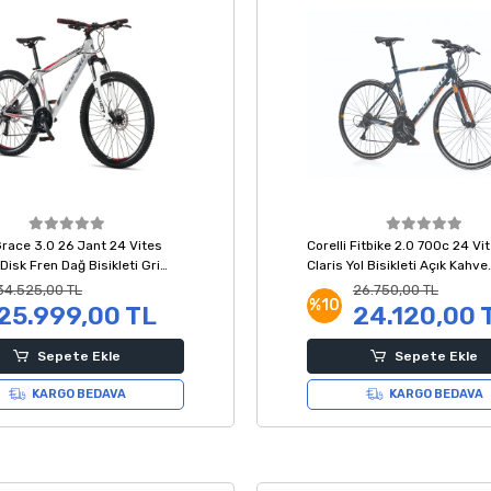
Grace 3.0 26 Jant 24 Vites
Corelli Fitbike 2.0 700c 24 Vi
 Disk Fren Dağ Bisikleti Gri
Claris Yol Bisikleti Açık Kahve
Kadın
Turuncu
34.525,00 TL
26.750,00 TL
%10
25.999,00 TL
24.120,00 
Sepete Ekle
Sepete Ekle
KARGO BEDAVA
KARGO BEDAVA