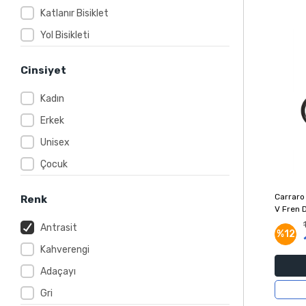
Katlanır Bisiklet
Yol Bisikleti
Cinsiyet
Kadın
Erkek
Unisex
Çocuk
Carraro
Renk
V Fren D
Beyaz
Antrasit
%12
Kahverengi
Adaçayı
Gri