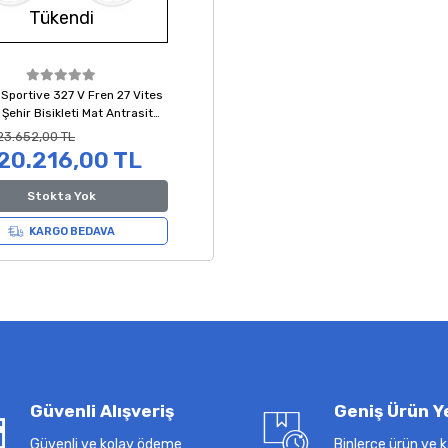
Tükendi
 Sportive 327 V Fren 27 Vites
Şehir Bisikleti Mat Antrasit
Mavi 44 Kadro
23.652,00 TL
20.216,00 TL
Stokta Yok
KARGO BEDAVA
Güvenli Alışveriş
Geniş Ürün Y
Güvenli ve kolay ödeme
Binlerce ürün ve