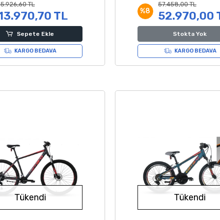
15.926,60 TL
57.458,00 TL
%8
13.970,70 TL
52.970,00 
Sepete Ekle
Stokta Yok
KARGO BEDAVA
KARGO BEDAVA
Tükendi
Tükendi