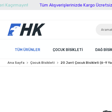
rmayın!
Tüm Alışverişlerinizde Kargo Ücretsiz!
İn
TÜM ÜRÜNLER
ÇOCUK BISIKLETI
DAĞ BISI
Ana Sayfa
Çocuk Bisikleti
20 Jant Çocuk Bisikleti (6-9 Ya