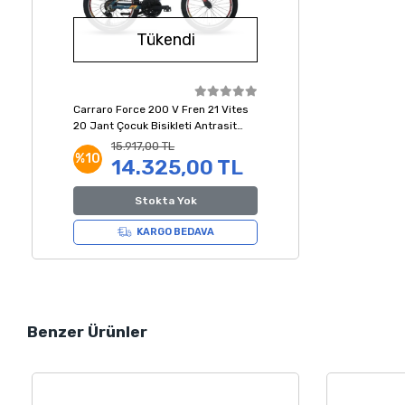
Tükendi
Carraro Force 200 V Fren 21 Vites
20 Jant Çocuk Bisikleti Antrasit
Turuncu Beyaz
15.917,00 TL
%10
14.325,00 TL
Stokta Yok
KARGO BEDAVA
Benzer Ürünler