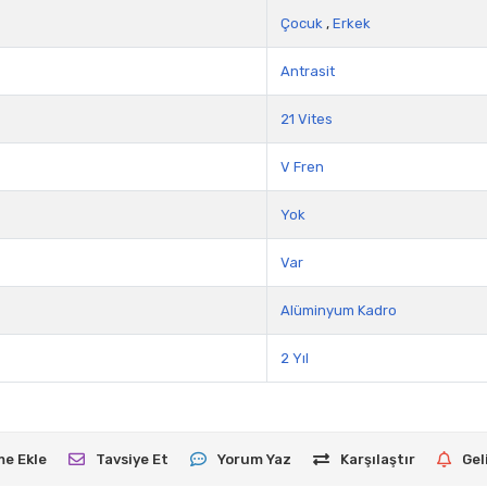
Çocuk
,
Erkek
Antrasit
21 Vites
V Fren
Yok
Var
Alüminyum Kadro
2 Yıl
me Ekle
Tavsiye Et
Yorum Yaz
Karşılaştır
Gel