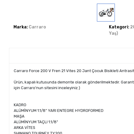
Marka:
Carraro
Kategori:
2
Yaş)
Carraro Force 200 V Fren 21 Vites 20 Jant Çocuk Bisikleti Antrasi
Ürün, kapalı kutusunda demonte olarak gönderilmektedir. Garanti şar
için Carraro'nun sitesini inceleyiniz.)
KADRO
ALÜMİNYUM 1.1/8" YARI ENTEGRE HYDROFORMED
MAŞA
ALÜMİNYUM TAÇLI 1.1/8"
ARKA VİTES
SHIMANO TOURNEY TY200