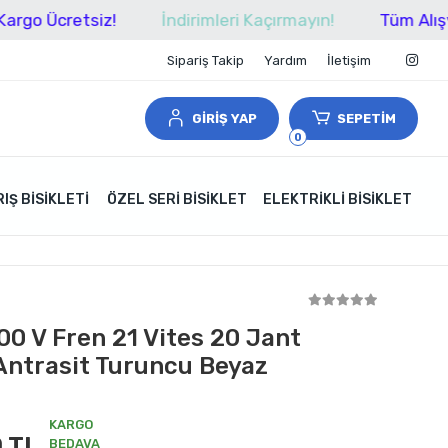
retsiz!
İndirimleri Kaçırmayın!
Tüm Alışverişleri
Sipariş Takip
Yardım
İletişim
GİRİŞ YAP
SEPETİM
0
IŞ BISIKLETI
ÖZEL SERI BISIKLET
ELEKTRIKLI BISIKLET
00 V Fren 21 Vites 20 Jant
 Antrasit Turuncu Beyaz
KARGO
 TL
BEDAVA