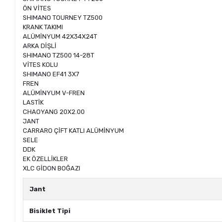
ÖN VİTES
SHIMANO TOURNEY TZ500
KRANK TAKIMI
ALÜMİNYUM 42X34X24T
ARKA DİŞLİ
SHIMANO TZ500 14-28T
VİTES KOLU
SHIMANO EF41 3X7
FREN
ALÜMİNYUM V-FREN
LASTİK
CHAOYANG 20X2.00
JANT
CARRARO ÇİFT KATLI ALÜMİNYUM
SELE
DDK
EK ÖZELLİKLER
XLC GİDON BOĞAZI
Jant
Bisiklet Tipi