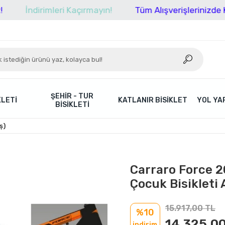
dirimleri Kaçırmayın!
Tüm Alışverişlerinizde Kargo Üc
ŞEHIR - TUR
KLETI
KATLANIR BISIKLET
YOL YAR
BISIKLETI
ş)
Carraro Force 2
Çocuk Bisikleti
15.917,00 TL
%10
14.325,00
indirim