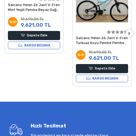
Salcano Helen 26 Jant V-Fren
Mint Yeşili Pembe Beyaz Dağ
Bisikleti
10.690,00 TL
%10
9.621,00 TL
Sepete Ekle
Salcano Helen 26 Jant V-Fren
Turkuaz Koyu Pembe Pembe
KARGO BEDAVA
Dağ Bisikleti
10.690,00 TL
%10
9.621,00 TL
Sepete Ekle
KARGO BEDAVA
Hızlı Teslimat
Siparişleriniz en kısa sürede elinize ulaşır.