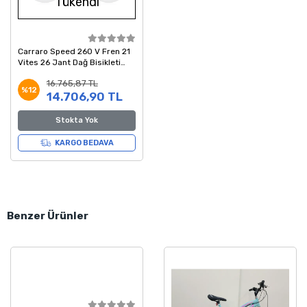
Tükendi
Carraro Speed 260 V Fren 21
Vites 26 Jant Dağ Bisikleti
Siyah Kırmızı 41 Kadro
16.765,87 TL
%12
14.706,90 TL
Stokta Yok
KARGO BEDAVA
Benzer Ürünler