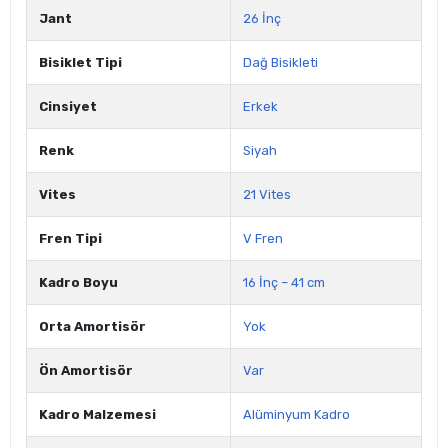
Jant
26 İnç
Bisiklet Tipi
Dağ Bisikleti
Cinsiyet
Erkek
Renk
Siyah
Vites
21 Vites
Fren Tipi
V Fren
Kadro Boyu
16 İnç – 41 cm
Orta Amortisör
Yok
Ön Amortisör
Var
Kadro Malzemesi
Alüminyum Kadro