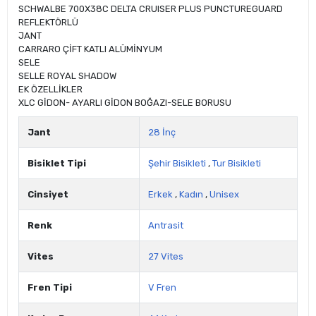
SCHWALBE 700X38C DELTA CRUISER PLUS PUNCTUREGUARD
REFLEKTÖRLÜ
JANT
CARRARO ÇİFT KATLI ALÜMİNYUM
SELE
SELLE ROYAL SHADOW
EK ÖZELLİKLER
XLC GİDON- AYARLI GİDON BOĞAZI-SELE BORUSU
Jant
28 İnç
Bisiklet Tipi
Şehir Bisikleti
,
Tur Bisikleti
Cinsiyet
Erkek
,
Kadın
,
Unisex
Renk
Antrasit
Vites
27 Vites
Fren Tipi
V Fren