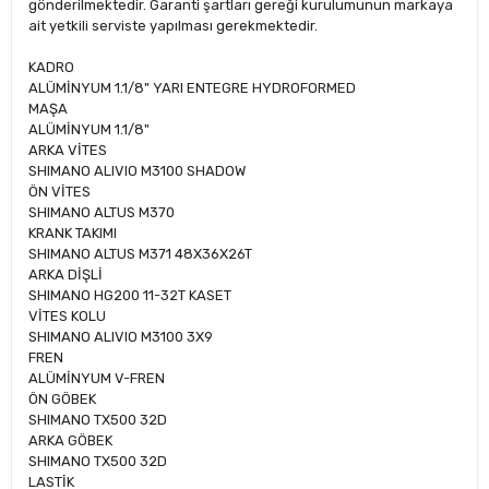
gönderilmektedir. Garanti şartları gereği kurulumunun markaya
ait yetkili serviste yapılması gerekmektedir.
KADRO
ALÜMİNYUM 1.1/8" YARI ENTEGRE HYDROFORMED
MAŞA
ALÜMİNYUM 1.1/8"
ARKA VİTES
SHIMANO ALIVIO M3100 SHADOW
ÖN VİTES
SHIMANO ALTUS M370
KRANK TAKIMI
SHIMANO ALTUS M371 48X36X26T
ARKA DİŞLİ
SHIMANO HG200 11-32T KASET
VİTES KOLU
SHIMANO ALIVIO M3100 3X9
FREN
ALÜMİNYUM V-FREN
ÖN GÖBEK
SHIMANO TX500 32D
ARKA GÖBEK
SHIMANO TX500 32D
LASTİK