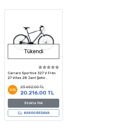
Tükendi
Carraro Sportive 327 V Fren
27 Vites 28 Jant Şehir
Bisikleti Mat Antrasit Gümüş
23.652,00 TL
Mavi 44 Kadro
%15
20.216,00 TL
Stokta Yok
KARGO BEDAVA