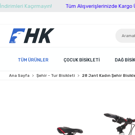
eri Kaçırmayın!
Tüm Alışverişlerinizde Kargo Ücretsiz
TÜM ÜRÜNLER
ÇOCUK BISIKLETI
DAĞ BISI
Ana Sayfa
Şehir - Tur Bisikleti
28 Jant Kadın Şehir Bisikl