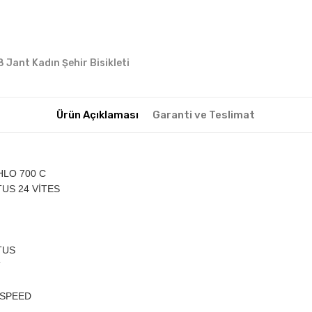
8 Jant Kadın Şehir Bisikleti
Ürün Açıklaması
Garanti ve Teslimat
HLO 700 C
US 24 VİTES
TUS
T
-SPEED