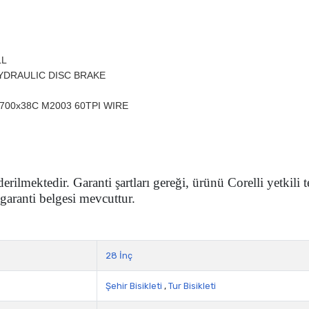
LL
YDRAULIC DISC BRAKE
700x38C M2003 60TPI WIRE
rilmektedir. Garanti şartları gereği, ürünü Corelli yetkili
garanti belgesi mevcuttur.
28 İnç
Şehir Bisikleti
,
Tur Bisikleti