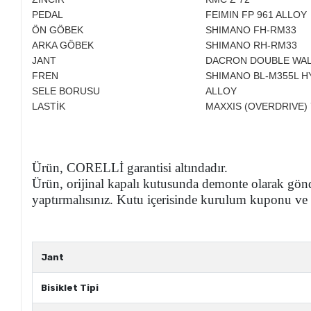
PEDAL
FEIMIN FP 961 ALLOY
ÖN GÖBEK
SHIMANO FH-RM33
ARKA GÖBEK
SHIMANO RH-RM33
JANT
DACRON DOUBLE WA
FREN
SHIMANO BL-M355L H
SELE BORUSU
ALLOY
LASTİK
MAXXIS (OVERDRIVE) 
Ürün, CORELLİ garantisi altındadır.
Ürün, orijinal kapalı kutusunda demonte olarak gönde
yaptırmalısınız. Kutu içerisinde kurulum kuponu ve 
Jant
Bisiklet Tipi