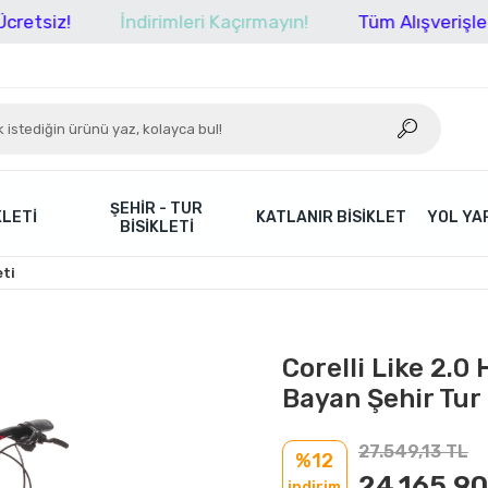
!
İndirimleri Kaçırmayın!
Tüm Alışverişlerinizde 
ŞEHIR - TUR
KLETI
KATLANIR BISIKLET
YOL YAR
BISIKLETI
eti
Corelli Like 2.0
Bayan Şehir Tur 
27.549,13 TL
%12
24.165,90
indirim