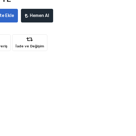
te Ekle
Hemen Al
veriş
İade ve Değişim