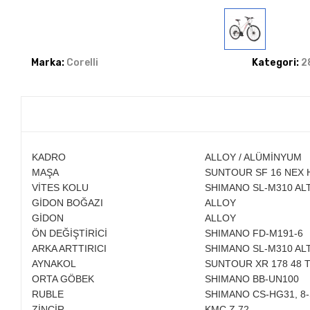
Marka:
Corelli
Kategori:
2
KADRO
ALLOY / ALÜMİNYUM
MAŞA
SUNTOUR SF 16 NEX 
VİTES KOLU
SHIMANO SL-M310 ALT
GİDON BOĞAZI
ALLOY
GİDON
ALLOY
ÖN DEĞİŞTİRİCİ
SHIMANO FD-M191-6
ARKA ARTTIRICI
SHIMANO SL-M310 AL
AYNAKOL
SUNTOUR XR 178 48 
ORTA GÖBEK
SHIMANO BB-UN100
RUBLE
SHIMANO CS-HG31, 8
ZİNCİR
KMC Z 72