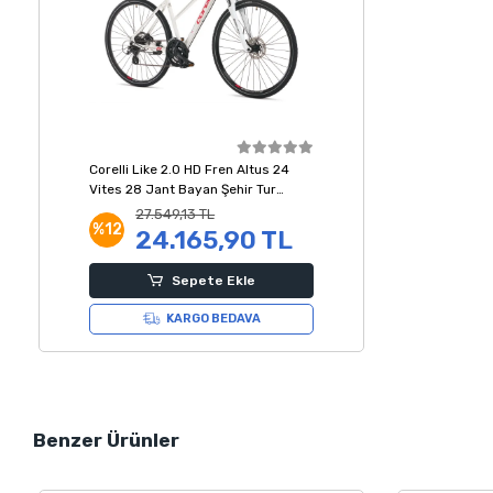
Corelli Like 2.0 HD Fren Altus 24
Vites 28 Jant Bayan Şehir Tur
Bisikleti Beyaz Kırmızı 18 Kadro
27.549,13 TL
%12
24.165,90 TL
Sepete Ekle
KARGO BEDAVA
Benzer Ürünler