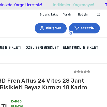
Kargo Ücretsiz!
İndirimleri Kaçırmayın!
Tüm Alışv
Sipariş Takip
Yardım
İletişim
GİRİŞ YAP
SEPETİM
0
IŞ BISIKLETI
ÖZEL SERI BISIKLET
ELEKTRIKLI BISIKLET
 HD Fren Altus 24 Vites 28 Jant
Bisikleti Beyaz Kırmızı 18 Kadro
KARGO
 TL
BEDAVA