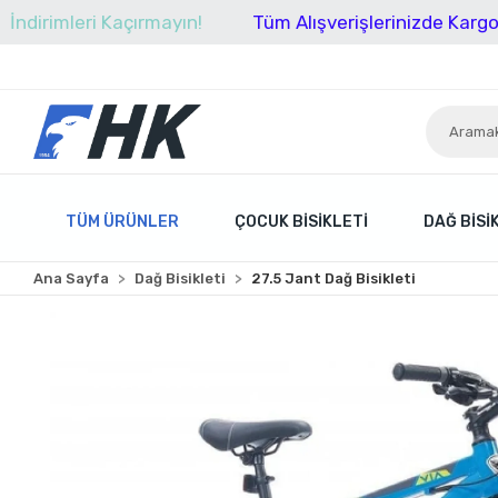
leri Kaçırmayın!
Tüm Alışverişlerinizde Kargo Ücretsi
TÜM ÜRÜNLER
ÇOCUK BISIKLETI
DAĞ BISI
Ana Sayfa
Dağ Bisikleti
27.5 Jant Dağ Bisikleti