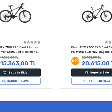
MTX 7100 27.5 Jant 21 Vites
Bisan MTX 7300 27.5 Jant 24
iyah Krom Dağ Bisikleti 43
HD Metalik Gri Mavi Dağ Bisik
Kadro
17.070,00 TL
22.905,00 TL
%10
15.363,00 TL
20.615,00 
Sepete Ekle
Sepete Ekle
KARGO BEDAVA
KARGO BEDAVA