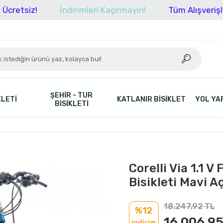
z!
İndirimleri Kaçırmayın!
Tüm Alışverişlerinizde
ŞEHIR - TUR
KLETI
KATLANIR BISIKLET
YOL YAR
BISIKLETI
Corelli Via 1.1 V
Bisikleti Mavi Aç
18.247,92 TL
%12
16.006,95
indirim