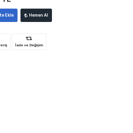
te Ekle
Hemen Al
veriş
İade ve Değişim