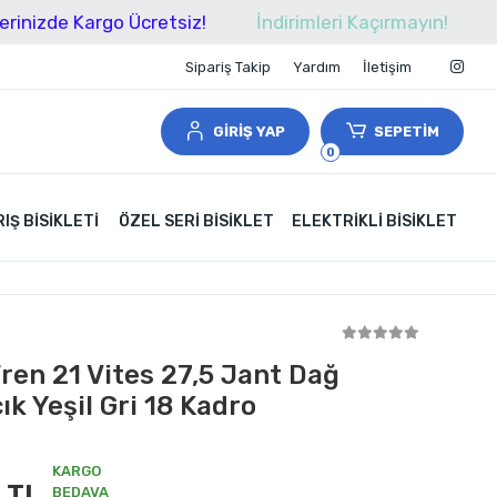
 Kargo Ücretsiz!
İndirimleri Kaçırmayın!
Tüm Alış
Sipariş Takip
Yardım
İletişim
GİRİŞ YAP
SEPETİM
0
IŞ BISIKLETI
ÖZEL SERI BISIKLET
ELEKTRIKLI BISIKLET
 Fren 21 Vites 27,5 Jant Dağ
ık Yeşil Gri 18 Kadro
KARGO
 TL
BEDAVA