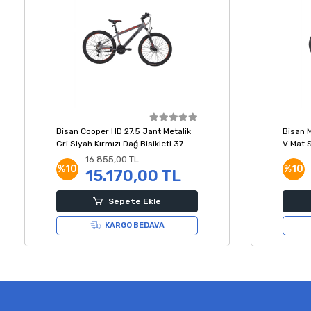
Bisan Cooper HD 27.5 Jant Metalik
Bisan 
Gri Siyah Kırmızı Dağ Bisikleti 37
V Mat S
Kadro
Kadro
16.855,00 TL
%10
%10
15.170,00 TL
Sepete Ekle
KARGO BEDAVA