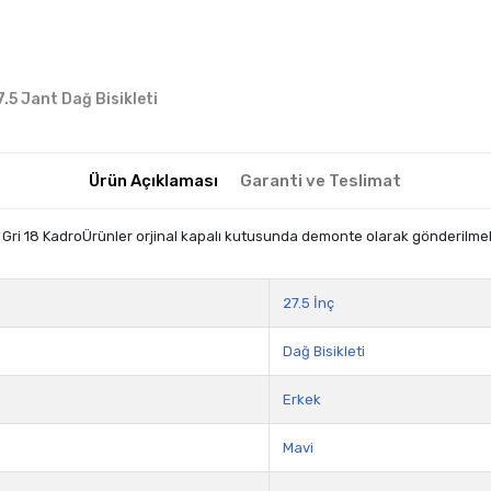
7.5 Jant Dağ Bisikleti
Ürün Açıklaması
Garanti ve Teslimat
eşil Gri 18 KadroÜrünler orjinal kapalı kutusunda demonte olarak gönderilm
27.5 İnç
Dağ Bisikleti
Erkek
Mavi