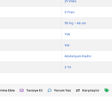
21 Vites
V Fren
18 İnç – 46 cm
Yok
Var
Alüminyum Kadro
2 Yıl
rime Ekle
Tavsiye Et
Yorum Yaz
Karşılaştır