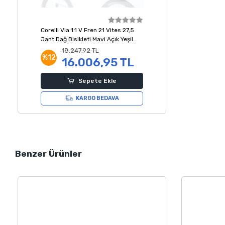
Corelli Via 1.1 V Fren 21 Vites 27,5
Jant Dağ Bisikleti Mavi Açık Yeşil
Gri 18 Kadro
18.247,92 TL
%12
16.006,95 TL
Sepete Ekle
KARGO BEDAVA
Benzer Ürünler