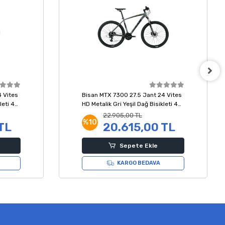
 Vites
Bisan MTX 7300 27.5 Jant 24 Vites
leti 43
HD Metalik Gri Yeşil Dağ Bisikleti 43
Kadro
22.905,00 TL
%10
TL
20.615,00 TL
Sepete Ekle
KARGO BEDAVA