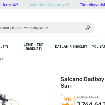
siz!
İndirimleri Kaçırmayın!
Tüm Alışverişleriniz
ŞEHIR - TUR
KLETI
KATLANIR BISIKLET
YOL YAR
BISIKLETI
ş)
Salcano Badboy 
Sarı
8.851,69 TL
%12
7.764,64 
indirim