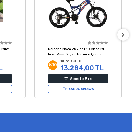
 Mint
Salcano Nova 20 Jant 18 Vites MD
Fren Mono Siyah Turuncu Çocuk
Bisikleti
14.760,00 TL
%10
L
13.284,00 TL
Sepete Ekle
KARGO BEDAVA