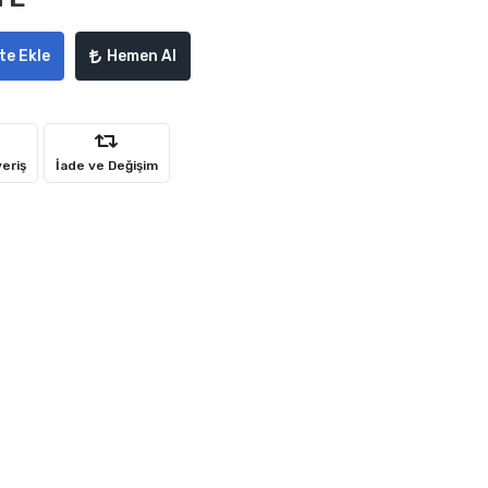
te Ekle
Hemen Al
veriş
İade ve Değişim