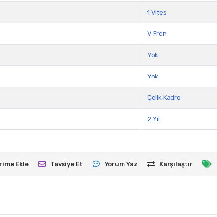
1 Vites
V Fren
Yok
Yok
Çelik Kadro
2 Yıl
rime Ekle
Tavsiye Et
Yorum Yaz
Karşılaştır