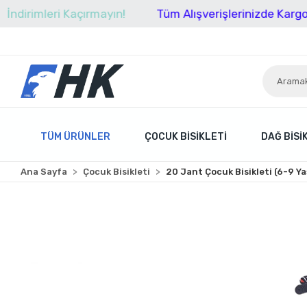
imleri Kaçırmayın!
Tüm Alışverişlerinizde Kargo Ücret
TÜM ÜRÜNLER
ÇOCUK BISIKLETI
DAĞ BISI
Ana Sayfa
Çocuk Bisikleti
20 Jant Çocuk Bisikleti (6-9 Ya