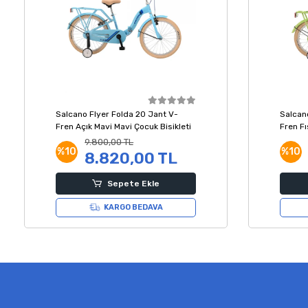
Salcano Flyer Folda 20 Jant V-
Salcan
Fren Açık Mavi Mavi Çocuk Bisikleti
Fren Fı
Bisiklet
9.800,00 TL
%10
%10
8.820,00 TL
Sepete Ekle
KARGO BEDAVA