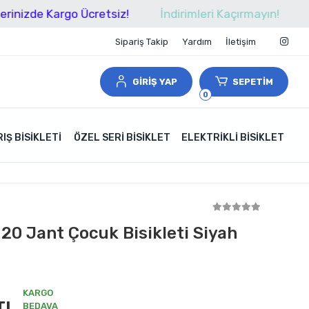
de Kargo Ücretsiz!
İndirimleri Kaçırmayın!
Tüm Al
Sipariş Takip
Yardım
İletişim
GİRİŞ YAP
SEPETİM
0
IŞ BISIKLETI
ÖZEL SERI BISIKLET
ELEKTRIKLI BISIKLET
20 Jant Çocuk Bisikleti Siyah
KARGO
TL
BEDAVA