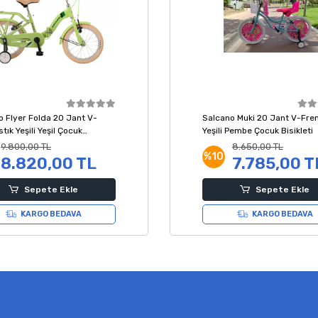
o Flyer Folda 20 Jant V-
Salcano Muki 20 Jant V-Fren
stık Yeşili Yeşil Çocuk
Yeşili Pembe Çocuk Bisikleti
i
9.800,00 TL
8.650,00 TL
%10
8.820,00 TL
7.785,00 T
Sepete Ekle
Sepete Ekle
KARGO BEDAVA
KARGO BEDAVA