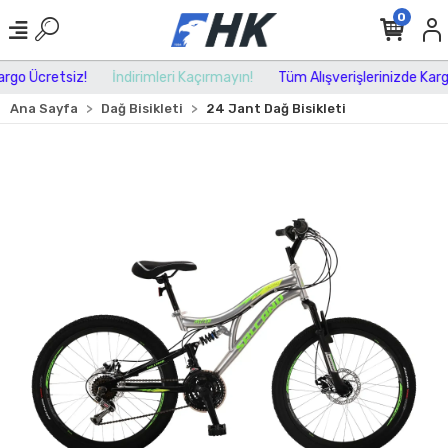
0
go Ücretsiz!
İndirimleri Kaçırmayın!
Tüm Alışverişlerinizde Kargo 
Ana Sayfa
Dağ Bisikleti
24 Jant Dağ Bisikleti