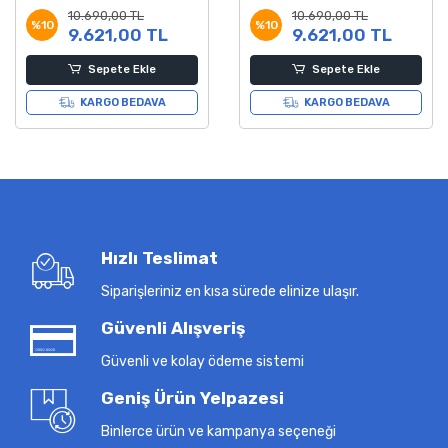
Dağ Bisikleti 14 Kadro
Bisikleti 14 Kadro
10.690,00 TL
10.690,00 TL
%10
%10
9.621,00 TL
9.621,00 TL
Sepete Ekle
Sepete Ekle
KARGO BEDAVA
KARGO BEDAVA
Hızlı Teslimat
Siparişleriniz en kısa sürede elinize ulaşır.
Güvenli Alışveriş
Güvenli ve kolay ödeme sistemi
Geniş Ürün Yelpazesi
Binlerce ürün ve kampanya seçeneği