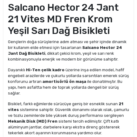
Salcano Hector 24 Jant
21 Vites MD Fren Krom
Yeşil Sarı Dağ Bisikleti
Gençlerin doğa sürüşlerine adım atması ve şehir içinde dinamik
bir kullanım elde etmesi için tasarlanan
Salcano Hector 24
Jant Dağ Bisikleti
, dikkat çekici krom, yeşil ve sarı renk
kombinasyonuyla enerjik ve modern bir görünüme sahiptir.
Dayanıklı
Hi-Ten çelik kadro
üzerine inşa edilen model, hafif
engebeli arazilerde ve çukurlu yollarda sarsıntıları emerek sürüş
konforunu artıran
amortisörlü ön maşa
ile donatılmıştır. Bu
yapı, hem asfaltta hem de toprak yollarda dengeli bir sürüş
sağlar.
Bisiklet, farklı eğimlerde sürücüye geniş bir esneklik sunan
21
vites
sistemine sahiptir. Güvenlik donanımı olarak ıslak, çamurlu
ve tozlu zeminlerde bile yüksek duruş performansı sergileyen
Mekanik Disk (MD) Fren
sistemi tercih edilmiştir. Çift katlı
alüminyum jantlar, darbelere karşı ekstra direnç göstererek
tekerlek akort ayarının korunmasına yardımcı olur.