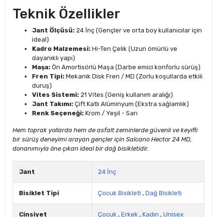
Teknik Özellikler
Jant Ölçüsü:
24 İnç (Gençler ve orta boy kullanıcılar için
ideal)
Kadro Malzemesi:
Hi-Ten Çelik (Uzun ömürlü ve
dayanıklı yapı)
Maşa:
Ön Amortisörlü Maşa (Darbe emici konforlu sürüş)
Fren Tipi:
Mekanik Disk Fren / MD (Zorlu koşullarda etkili
duruş)
Vites Sistemi:
21 Vites (Geniş kullanım aralığı)
Jant Takımı:
Çift Katlı Alüminyum (Ekstra sağlamlık)
Renk Seçeneği:
Krom / Yeşil - Sarı
Hem toprak yollarda hem de asfalt zeminlerde güvenli ve keyifli
bir sürüş deneyimi arayan gençler için Salcano Hector 24 MD,
donanımıyla öne çıkan ideal bir dağ bisikletidir.
Jant
24 İnç
Bisiklet Tipi
Çocuk Bisikleti
,
Dağ Bisikleti
Cinsiyet
Çocuk
,
Erkek
,
Kadın
,
Unisex