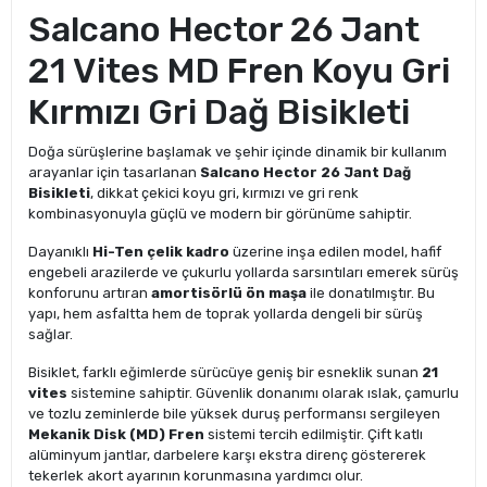
Salcano Hector 26 Jant
21 Vites MD Fren Koyu Gri
Kırmızı Gri Dağ Bisikleti
Doğa sürüşlerine başlamak ve şehir içinde dinamik bir kullanım
arayanlar için tasarlanan
Salcano Hector 26 Jant Dağ
Bisikleti
, dikkat çekici koyu gri, kırmızı ve gri renk
kombinasyonuyla güçlü ve modern bir görünüme sahiptir.
Dayanıklı
Hi-Ten çelik kadro
üzerine inşa edilen model, hafif
engebeli arazilerde ve çukurlu yollarda sarsıntıları emerek sürüş
konforunu artıran
amortisörlü ön maşa
ile donatılmıştır. Bu
yapı, hem asfaltta hem de toprak yollarda dengeli bir sürüş
sağlar.
Bisiklet, farklı eğimlerde sürücüye geniş bir esneklik sunan
21
vites
sistemine sahiptir. Güvenlik donanımı olarak ıslak, çamurlu
ve tozlu zeminlerde bile yüksek duruş performansı sergileyen
Mekanik Disk (MD) Fren
sistemi tercih edilmiştir. Çift katlı
alüminyum jantlar, darbelere karşı ekstra direnç göstererek
tekerlek akort ayarının korunmasına yardımcı olur.