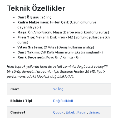
Teknik Özellikler
Jant Ölçüsü:
26 İnç
Kadro Malzemesi:
Hi-Ten Çelik (Uzun ömürlü ve
dayanıklı yapı)
Maşa:
Ön Amortisörlü Maşa (Darbe emici konforlu sürüş)
Fren Tipi:
Mekanik Disk Fren / MD (Zorlu koşullarda etkili
duruş)
Vites Sistemi:
21 Vites (Geniş kullanım aralığı)
Jant Takımı:
Çift Katlı Alüminyum (Ekstra sağlamlık)
Renk Seçeneği:
Koyu Gri / Kırmızı - Gri
Hem toprak yollarda hem de asfalt zeminlerde güvenli ve keyifli
bir sürüş deneyimi arayanlar için Salcano Hector 26 MD, fiyat-
performans odaklı ideal bir dağ bisikletidir.
Jant
26 İnç
Bisiklet Tipi
Dağ Bisikleti
Cinsiyet
Çocuk
,
Erkek
,
Kadın
,
Unisex