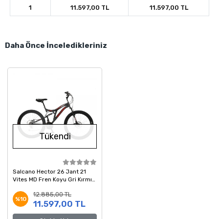
1
11.597,00 TL
11.597,00 TL
Daha Önce İnceledikleriniz
Tükendi
Salcano Hector 26 Jant 21
Vites MD Fren Koyu Gri Kırmızı
Gri Dağ Bisikleti
12.885,00 TL
%10
11.597,00 TL