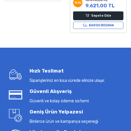
%10
9.621,00 TL
Sepete Ekle
KARGO BEDAVA
Hızlı Teslimat
Siparişleriniz en kısa sürede elinize ulaşır.
Güvenli Alışveriş
Güvenli ve kolay ödeme sistemi
Geniş Ürün Yelpazesi
Binlerce ürün ve kampanya seçeneği