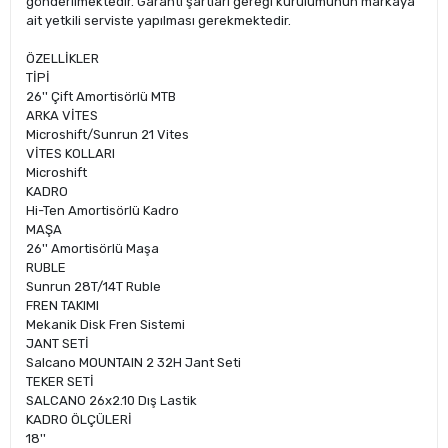
gönderilmektedir. Garanti şartları gereği kurulumunun markaya
ait yetkili serviste yapılması gerekmektedir.
ÖZELLİKLER
TİPİ
26'' Çift Amortisörlü MTB
ARKA VİTES
Microshift/Sunrun 21 Vites
VİTES KOLLARI
Microshift
KADRO
Hi-Ten Amortisörlü Kadro
MAŞA
26'' Amortisörlü Maşa
RUBLE
Sunrun 28T/14T Ruble
FREN TAKIMI
Mekanik Disk Fren Sistemi
JANT SETİ
Salcano MOUNTAIN 2 32H Jant Seti
TEKER SETİ
SALCANO 26x2.10 Dış Lastik
KADRO ÖLÇÜLERİ
18''