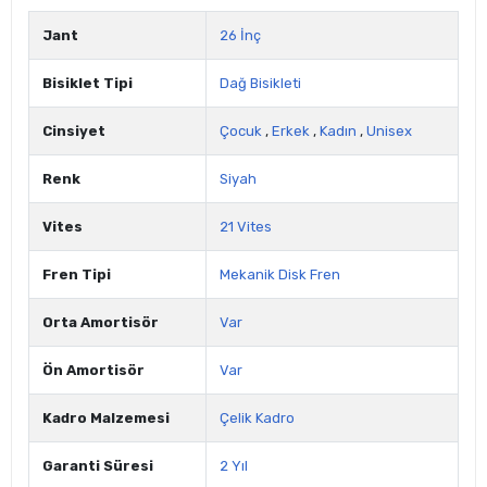
Jant
26 İnç
Bisiklet Tipi
Dağ Bisikleti
Cinsiyet
Çocuk
,
Erkek
,
Kadın
,
Unisex
Renk
Siyah
Vites
21 Vites
Fren Tipi
Mekanik Disk Fren
Orta Amortisör
Var
Ön Amortisör
Var
Kadro Malzemesi
Çelik Kadro
Garanti Süresi
2 Yıl