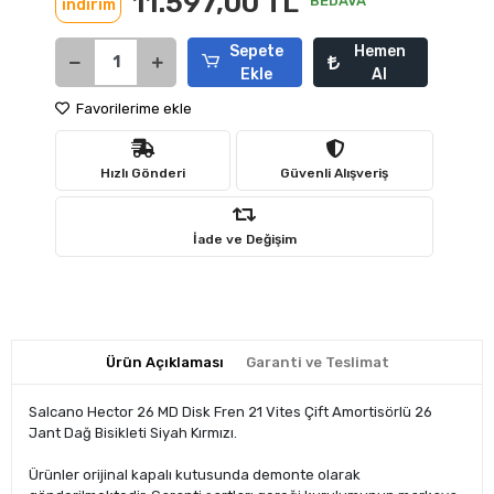
11.597,00 TL
BEDAVA
indirim
Sepete
Hemen
Ekle
Al
Favorilerime ekle
Hızlı Gönderi
Güvenli Alışveriş
İade ve Değişim
Ürün Açıklaması
Garanti ve Teslimat
Salcano Hector 26 MD Disk Fren 21 Vites Çift Amortisörlü 26
Jant Dağ Bisikleti Siyah Kırmızı.
Ürünler orijinal kapalı kutusunda demonte olarak