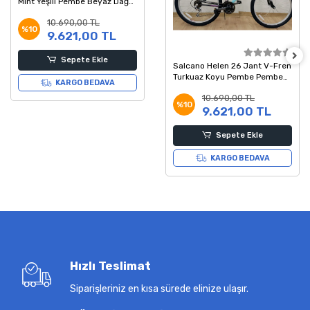
Mint Yeşili Pembe Beyaz Dağ
Bisikleti
10.690,00 TL
%10
9.621,00 TL
Sepete Ekle
Salcano Helen 26 Jant V-Fren
Turkuaz Koyu Pembe Pembe
KARGO BEDAVA
Dağ Bisikleti
10.690,00 TL
%10
9.621,00 TL
Sepete Ekle
KARGO BEDAVA
Hızlı Teslimat
Siparişleriniz en kısa sürede elinize ulaşır.