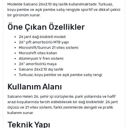
Modelde Salcano 26x2.10 dış lastik kullanılmaktadır. Turkuaz,
koyu pembe ve açık pembe satış rengiyle sportif ve dikkat çekici
bir görünüm sunar.
Öne Çıkan Özellikler
26 jant dağ bisikleti modeli
26" çift amortisörlü MTB yapı
Microshift/Sunrun 21 vites sistemi
Microshift vites kolları
Alüminyum V fren sistemi
26" amortisörlü maşa
Salcano 26x2.10 dış lastik
Turkuaz, koyu pembe ve açık pembe satış rengi
Kullanım Alanı
Salcano Helen 26, şehir içi sürüşlerde, park yollarında ve hafif
arazi koşullarında tercih edilebilecek bir dağ bisikletidir. 26 jant
ölçüsü ve 21 vites sistemi, farklı zeminlerde dengeli ve pratik
kullanım sunar.
Teknik Yapı