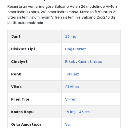
Resmi ürün verilerine göre Salcano Helen 26 modelinde Hi-Ten
amortisörlü kadro, 26" amortisörlü maşa, Microshift/Sunrun 21
vites sistemi, alüminyum V fren sistemi ve Salcano 26x2.10 dış
lastik bulunmaktadır.
Jant
26 İnç
Bisiklet Tipi
Dağ Bisikleti
Cinsiyet
Erkek
,
Kadın
,
Unisex
Renk
Turkuaz
Vites
21 Vites
Fren Tipi
V Fren
Kadro Boyu
18 İnç – 46 cm
Orta Amortisör
Var