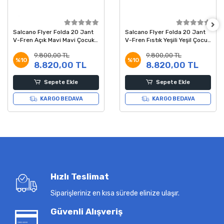
Salcano Flyer Folda 20 Jant
Salcano Flyer Folda 20 Jant
V-Fren Açık Mavi Mavi Çocuk
V-Fren Fıstık Yeşili Yeşil Çocuk
Bisikleti
Bisikleti
9.800,00 TL
9.800,00 TL
%10
%10
8.820,00 TL
8.820,00 TL
Sepete Ekle
Sepete Ekle
KARGO BEDAVA
KARGO BEDAVA
Hızlı Teslimat
Siparişleriniz en kısa sürede elinize ulaşır.
Güvenli Alışveriş