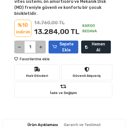
vites sistemi, ön amortisörü ve Mekanik Disk
(MD) freniyle güvenli ve konforlu bir çocuk
bisikletidir.
14.760,00 TL
%10
KARGO
13.284,00 TL
BEDAVA
indirim
Sepete
Hemen
Ekle
Al
Favorilerime ekle
Hızlı Gönderi
Güvenli Alışveriş
İade ve Değişim
Ürün Açıklaması
Garanti ve Teslimat