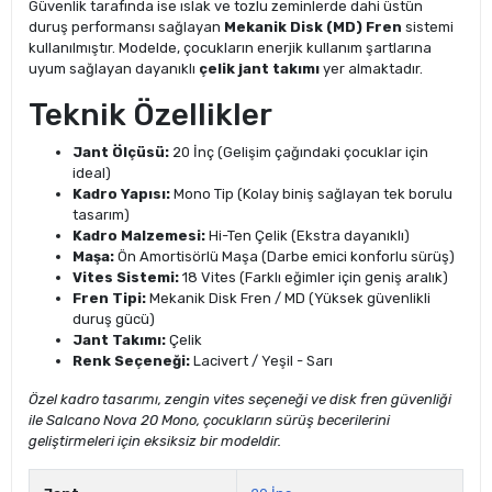
Güvenlik tarafında ise ıslak ve tozlu zeminlerde dahi üstün
duruş performansı sağlayan
Mekanik Disk (MD) Fren
sistemi
kullanılmıştır. Modelde, çocukların enerjik kullanım şartlarına
uyum sağlayan dayanıklı
çelik jant takımı
yer almaktadır.
Teknik Özellikler
Jant Ölçüsü:
20 İnç (Gelişim çağındaki çocuklar için
ideal)
Kadro Yapısı:
Mono Tip (Kolay biniş sağlayan tek borulu
tasarım)
Kadro Malzemesi:
Hi-Ten Çelik (Ekstra dayanıklı)
Maşa:
Ön Amortisörlü Maşa (Darbe emici konforlu sürüş)
Vites Sistemi:
18 Vites (Farklı eğimler için geniş aralık)
Fren Tipi:
Mekanik Disk Fren / MD (Yüksek güvenlikli
duruş gücü)
Jant Takımı:
Çelik
Renk Seçeneği:
Lacivert / Yeşil - Sarı
Özel kadro tasarımı, zengin vites seçeneği ve disk fren güvenliği
ile Salcano Nova 20 Mono, çocukların sürüş becerilerini
geliştirmeleri için eksiksiz bir modeldir.