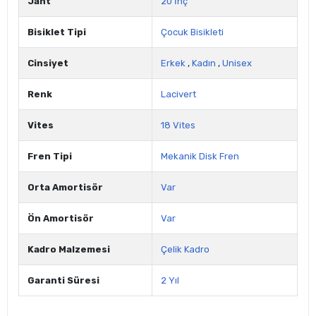
Jant
20 İnç
Bisiklet Tipi
Çocuk Bisikleti
Cinsiyet
Erkek
,
Kadın
,
Unisex
Renk
Lacivert
Vites
18 Vites
Fren Tipi
Mekanik Disk Fren
Orta Amortisör
Var
Ön Amortisör
Var
Kadro Malzemesi
Çelik Kadro
Garanti Süresi
2 Yıl