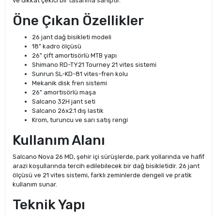
ve dikkat çekici bir tasarıma sahiptir.
Öne Çıkan Özellikler
26 jant dağ bisikleti modeli
18" kadro ölçüsü
26" çift amortisörlü MTB yapı
Shimano RD-TY21 Tourney 21 vites sistemi
Sunrun SL-KD-81 vites-fren kolu
Mekanik disk fren sistemi
26" amortisörlü maşa
Salcano 32H jant seti
Salcano 26x2.1 dış lastik
Krom, turuncu ve sarı satış rengi
Kullanım Alanı
Salcano Nova 26 MD, şehir içi sürüşlerde, park yollarında ve hafif
arazi koşullarında tercih edilebilecek bir dağ bisikletidir. 26 jant
ölçüsü ve 21 vites sistemi, farklı zeminlerde dengeli ve pratik
kullanım sunar.
Teknik Yapı