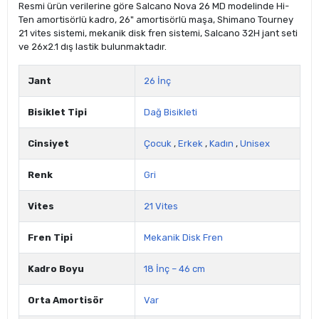
Resmi ürün verilerine göre Salcano Nova 26 MD modelinde Hi-
Ten amortisörlü kadro, 26" amortisörlü maşa, Shimano Tourney
21 vites sistemi, mekanik disk fren sistemi, Salcano 32H jant seti
ve 26x2.1 dış lastik bulunmaktadır.
Jant
26 İnç
Bisiklet Tipi
Dağ Bisikleti
Cinsiyet
Çocuk
,
Erkek
,
Kadın
,
Unisex
Renk
Gri
Vites
21 Vites
Fren Tipi
Mekanik Disk Fren
Kadro Boyu
18 İnç – 46 cm
Orta Amortisör
Var