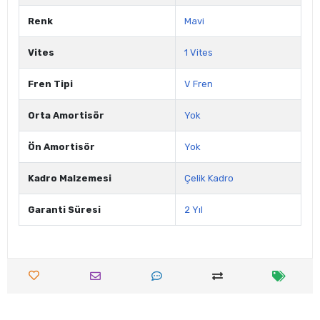
Renk
Mavi
Vites
1 Vites
Fren Tipi
V Fren
Orta Amortisör
Yok
Ön Amortisör
Yok
Kadro Malzemesi
Çelik Kadro
Garanti Süresi
2 Yıl