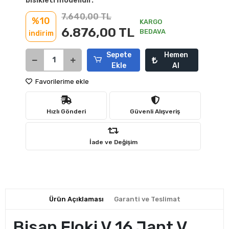
bisikleti modelidir.
7.640,00 TL
%10
KARGO
6.876,00 TL
BEDAVA
indirim
Sepete
Hemen
Ekle
Al
Favorilerime ekle
Hızlı Gönderi
Güvenli Alışveriş
İade ve Değişim
Ürün Açıklaması
Garanti ve Teslimat
Bisan Floki V 16 Jant V