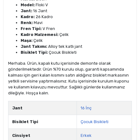
Model:
Floki V
Jant:
16 Jant
Kadro:
26 Kadro
Renk:
Mavi
Fren Tipi:
V Fren
Kadro Malzemesi:
Çelik
Maşa:
Çelik
Jant Takımı:
Alloy tek katlı jant
Bisiklet Tipi:
Çocuk Bisikleti
Merhaba. Ürün, kapalı kutu içerisinde demonte olarak
gönderilmektedir. Ürün %70 kurulu olup, garanti kapsamında
kalması için geri kalan kısmını satın aldığınız bisiklet markasının
yetkili servisine yaptırmalısınız. Kutu içerisinde kurulum kuponu
ve kullanım kılavuzu mevcuttur. Sağlıklı günlerde kullanmanız
dileğiyle. Hoşça kalın.
Jant
16 İnç
Bisiklet Tipi
Çocuk Bisikleti
Cinsiyet
Erkek