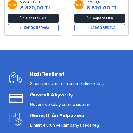
9.800,00 TL
9.800,00 TL
%10
%10
8.820,00 TL
8.820,00 TL
Sepete Ekle
Sepete Ekle
KARGO BEDAVA
KARGO BEDAVA
Hızlı Teslimat
Siparişleriniz en kısa sürede elinize ulaşır.
Güvenli Alışveriş
Güvenli ve kolay ödeme sistemi
Geniş Ürün Yelpazesi
Binlerce ürün ve kampanya seçeneği