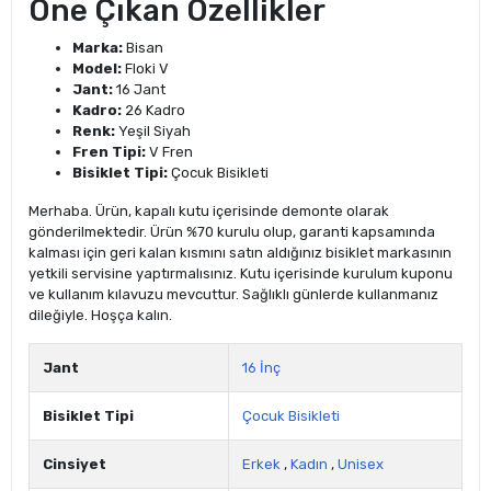
Öne Çıkan Özellikler
Marka:
Bisan
Model:
Floki V
Jant:
16 Jant
Kadro:
26 Kadro
Renk:
Yeşil Siyah
Fren Tipi:
V Fren
Bisiklet Tipi:
Çocuk Bisikleti
Merhaba. Ürün, kapalı kutu içerisinde demonte olarak
gönderilmektedir. Ürün %70 kurulu olup, garanti kapsamında
kalması için geri kalan kısmını satın aldığınız bisiklet markasının
yetkili servisine yaptırmalısınız. Kutu içerisinde kurulum kuponu
ve kullanım kılavuzu mevcuttur. Sağlıklı günlerde kullanmanız
dileğiyle. Hoşça kalın.
Jant
16 İnç
Bisiklet Tipi
Çocuk Bisikleti
Cinsiyet
Erkek
,
Kadın
,
Unisex