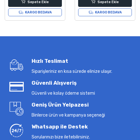
Sepete Ekle
Sepete Ekle
KARGO BEDAVA
KARGO BEDAVA
Hızlı Teslimat
Siparişleriniz en kısa sürede elinize ulaşır.
Güvenli Alışveriş
Güvenli ve kolay ödeme sistemi
Geniş Ürün Yelpazesi
Binlerce ürün ve kampanya seçeneği
Whatsapp ile Destek
Sorularınızı bize iletebilirsiniz.