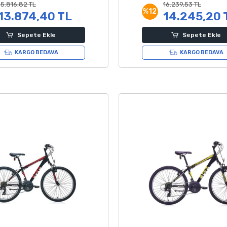
15.816,82 TL
16.239,53 TL
%12
13.874,40 TL
14.245,20 
Sepete Ekle
Sepete Ekle
KARGO BEDAVA
KARGO BEDAVA