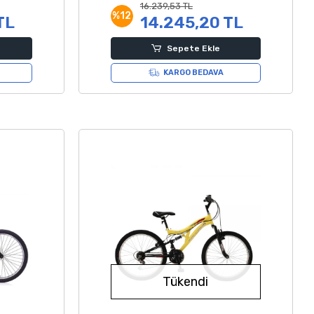
16.239,53 TL
%12
TL
14.245,20 TL
Sepete Ekle
KARGO BEDAVA
Tükendi