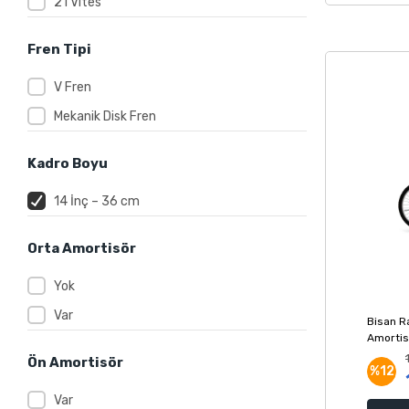
21 Vites
Fren Tipi
V Fren
Mekanik Disk Fren
Kadro Boyu
14 İnç – 36 cm
Orta Amortisör
Yok
Var
Bisan Ra
Amortisö
Siyah S
Ön Amortisör
%12
Var