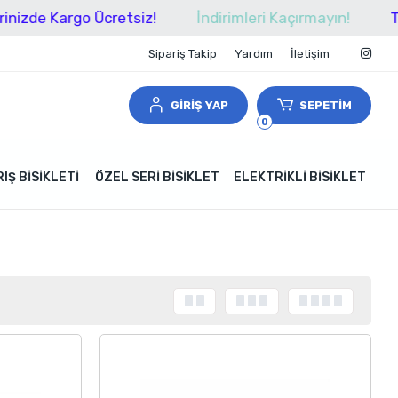
argo Ücretsiz!
İndirimleri Kaçırmayın!
Tüm Alışve
Sipariş Takip
Yardım
İletişim
GİRİŞ YAP
SEPETİM
0
IŞ BISIKLETI
ÖZEL SERI BISIKLET
ELEKTRIKLI BISIKLET