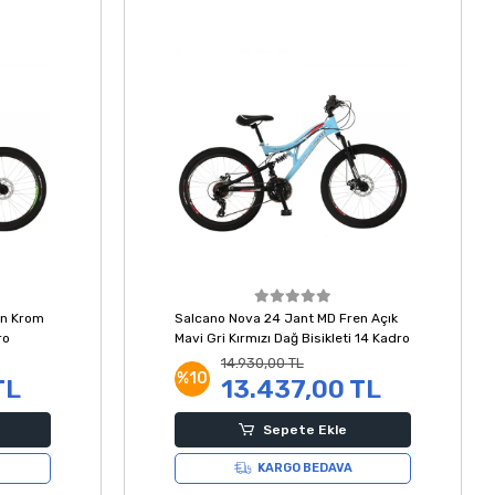
en Krom
Salcano Nova 24 Jant MD Fren Açık
ro
Mavi Gri Kırmızı Dağ Bisikleti 14 Kadro
14.930,00 TL
%10
TL
13.437,00 TL
Sepete Ekle
KARGO BEDAVA