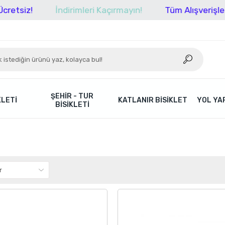
İndirimleri Kaçırmayın!
Tüm Alışverişlerinizde K
ŞEHIR - TUR
KLETI
KATLANIR BISIKLET
YOL YAR
BISIKLETI