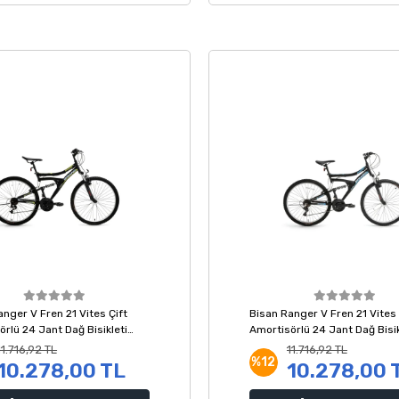
nger V Fren 21 Vites Çift
Bisan Ranger V Fren 21 Vites 
rlü 24 Jant Dağ Bisikleti
Amortisörlü 24 Jant Dağ Bisik
arı 36 Kadro
Siyah Mavi 36 Kadro
11.716,92 TL
11.716,92 TL
%12
10.278,00 TL
10.278,00 