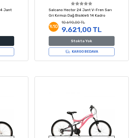
24 Jant
Salcano Hector 24 Jant V-Fren Sarı
Gri Kırmızı Dağ Bisikleti 14 Kadro
10.690,00 TL
%10
9.621,00 TL
Stokta Yok
KARGO BEDAVA