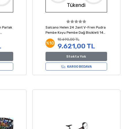
Tükendi
 Parlak
Salcano Helen 24 Jant V-Fren Pudra
Pembe Koyu Pembe Dağ Bisikleti 14
Kadro
10.690,00 TL
%10
L
9.621,00 TL
Stokta Yok
KARGO BEDAVA