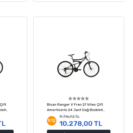
Çift
Bisan Ranger V Fren 21 Vites Çift
leti
Amortisörlü 24 Jant Dağ Bisikleti
Siyah Yeşil 36 Kadro
11.716,92 TL
%12
TL
10.278,00 TL