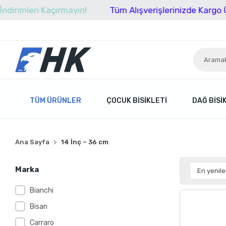
ri Kaçırmayın!
Tüm Alışverişlerinizde Kargo Ücretsiz!
TÜM ÜRÜNLER
ÇOCUK BISIKLETI
DAĞ BISI
Ana Sayfa
14 İnç – 36 cm
Marka
Bianchi
Bisan
Carraro