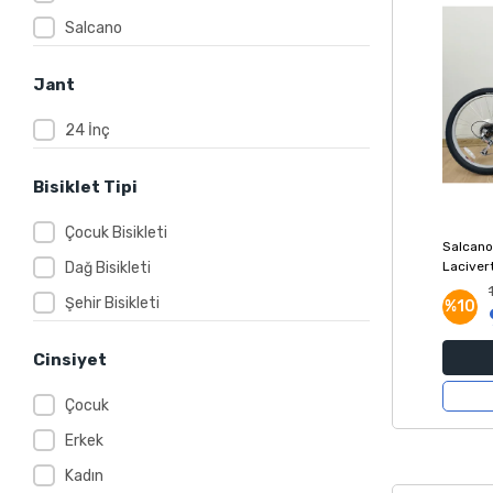
Salcano
Jant
24 İnç
Bisiklet Tipi
Çocuk Bisikleti
Salcano
Dağ Bisikleti
Lacivert
Kadro
Şehir Bisikleti
%10
Cinsiyet
Çocuk
Erkek
Kadın