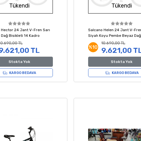
Tükendi
Tükendi
 Hector 24 Jant V-Fren Sarı
Salcano Helen 24 Jant V-Fren
 Dağ Bisikleti 14 Kadro
Siyah Koyu Pembe Beyaz Dağ
Bisikleti 14 Kadro
10.690,00 TL
10.690,00 TL
%10
9.621,00 TL
9.621,00 T
Stokta Yok
Stokta Yok
KARGO BEDAVA
KARGO BEDAVA