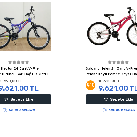
 Hector 24 Jant V-Fren
Salcano Helen 24 Jant V-Fre
 Turuncu Sarı Dağ Bisikleti 14
Pembe Koyu Pembe Beyaz D
Bisikleti 14 Kadro
10.690,00 TL
10.690,00 TL
%10
9.621,00 TL
9.621,00 T
Sepete Ekle
Sepete Ekle
KARGO BEDAVA
KARGO BEDAVA