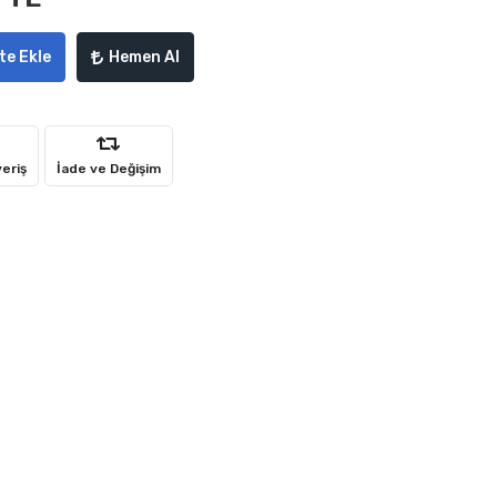
te Ekle
Hemen Al
veriş
İade ve Değişim