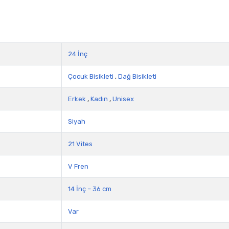
24 İnç
Çocuk Bisikleti
,
Dağ Bisikleti
Erkek
,
Kadın
,
Unisex
Siyah
21 Vites
V Fren
14 İnç – 36 cm
Var