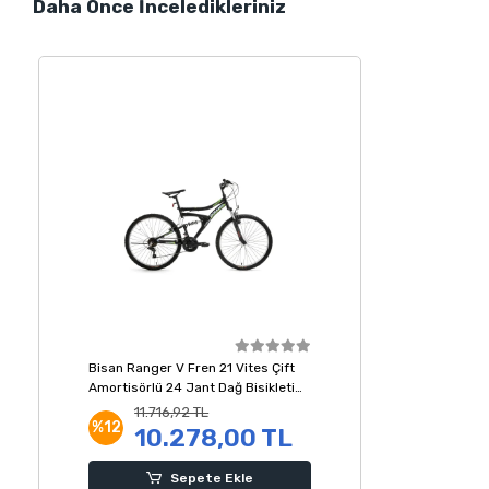
Daha Önce İnceledikleriniz
Bisan Ranger V Fren 21 Vites Çift
Amortisörlü 24 Jant Dağ Bisikleti
Siyah Yeşil 36 Kadro
11.716,92 TL
%12
10.278,00 TL
Sepete Ekle