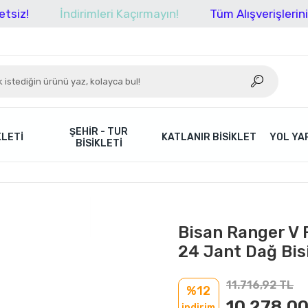
İndirimleri Kaçırmayın!
Tüm Alışverişlerinizde Karg
ŞEHIR - TUR
KLETI
KATLANIR BISIKLET
YOL YAR
BISIKLETI
Bisan Ranger V F
24 Jant Dağ Bisi
11.716,92 TL
%12
10.278,00
indirim