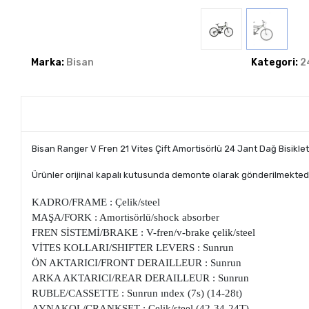
Marka:
Bisan
Kategori:
2
Bisan Ranger V Fren 21 Vites Çift Amortisörlü 24 Jant Dağ Bisiklet
Ürünler orijinal kapalı kutusunda demonte olarak gönderilmektedir
KADRO/FRAME : Çelik/steel
MAŞA/FORK : Amortisörlü/shock absorber
FREN SİSTEMİ/BRAKE : V-fren/v-brake çelik/steel
VİTES KOLLARI/SHIFTER LEVERS : Sunrun
ÖN AKTARICI/FRONT DERAILLEUR : Sunrun
ARKA AKTARICI/REAR DERAILLEUR : Sunrun
RUBLE/CASSETTE : Sunrun ındex (7s) (14-28t)
AYNAKOL/CRANKSET : Çelik/steel (42-34-24T)