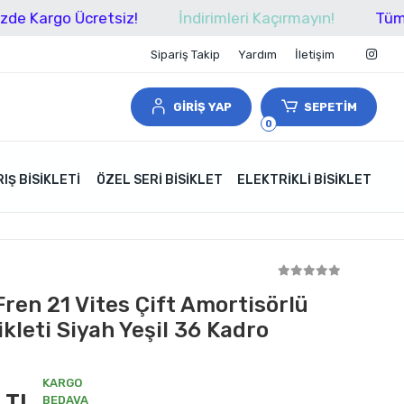
o Ücretsiz!
İndirimleri Kaçırmayın!
Tüm Alışveriş
Sipariş Takip
Yardım
İletişim
GİRİŞ YAP
SEPETİM
0
IŞ BISIKLETI
ÖZEL SERI BISIKLET
ELEKTRIKLI BISIKLET
ren 21 Vites Çift Amortisörlü
kleti Siyah Yeşil 36 Kadro
KARGO
 TL
BEDAVA