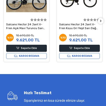
Salcano Hector 24 Jant V-
Salcano Hector 24 Jant V-
Fren Açık Mavi Turuncu Sarı
Fren Koyu Gri Yeşil Sarı Dağ
Dağ Bisikleti 14 Kadro
Bisikleti 14 Kadro
10.690,00 TL
10.690,00 TL
%10
%10
9.621,00 TL
9.621,00 TL
Sepete Ekle
Sepete Ekle
KARGO BEDAVA
KARGO BEDAVA
Hızlı Teslimat
Siparişleriniz en kısa sürede elinize ulaşır.