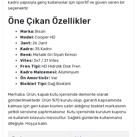
kadro yapısıyla genç kullanıcılar için sportif ve güven veren bir
seçenektir.
Öne Çıkan Özellikler
Marka:
Bisan
Model:
Cooper HD
Jant:
26 Jant
Kadro:
35 Kadro
Renk:
Metalik Gri Siyah Kırmızı
Vites:
3x7 / 21 Vites
Fren Tipi:
HD Hidrolik Disk Fren
Kadro Malzemesi:
Alüminyum
Ön Amortisör:
Var
Bisiklet Tipi:
Dağ Bisikleti
Merhaba. Ürün, kapalı kutu içerisinde demonte olarak
gönderilmektedir. Ürün %70 kurulu olup, garanti kapsamında
kalması için geri kalan kısmını satın aldığınız bisiklet markasının
yetkili servisine yaptırmalısınız. Kutu içerisinde kurulum kuponu
ve kullanım kılavuzu mevcuttur. Sağlıklı günlerde kullanmanız
dileğiyle. Hoşça kalın.