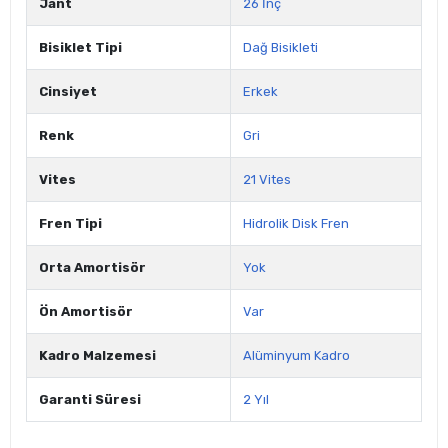
Jant
26 İnç
Bisiklet Tipi
Dağ Bisikleti
Cinsiyet
Erkek
Renk
Gri
Vites
21 Vites
Fren Tipi
Hidrolik Disk Fren
Orta Amortisör
Yok
Ön Amortisör
Var
Kadro Malzemesi
Alüminyum Kadro
Garanti Süresi
2 Yıl