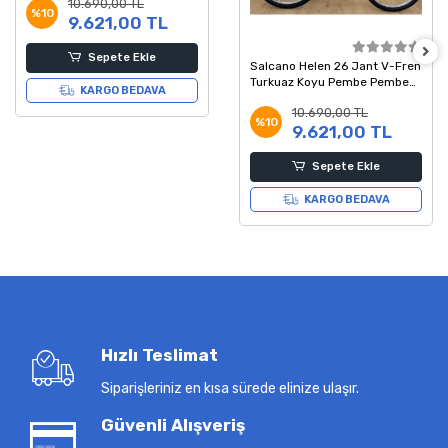
10.690,00 TL
%10
9.621,00 TL
Sepete Ekle
Salcano Helen 26 Jant V-Fren
Turkuaz Koyu Pembe Pembe
KARGO BEDAVA
Dağ Bisikleti
10.690,00 TL
%10
9.621,00 TL
Sepete Ekle
KARGO BEDAVA
Hızlı Teslimat
Siparişleriniz en kısa sürede elinize ulaşır.
Güvenli Alışveriş