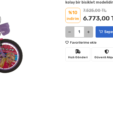
kolay bir bisiklet modelidir
7.525,00 TL
%10
6.773,00 
indirim
Sepe
Favorilerime ekle
Hızlı Gönderi
Güvenli Alış