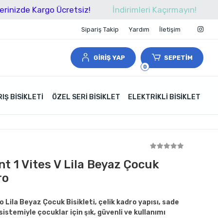
 Kargo Ücretsiz!
İndirimleri Kaçırmayın!
Tüm Alış
Sipariş Takip
Yardım
İletişim
GİRİŞ YAP
SEPETİM
0
IŞ BISIKLETI
ÖZEL SERI BISIKLET
ELEKTRIKLI BISIKLET
nt 1 Vites V Lila Beyaz Çocuk
ro
 Lila Beyaz Çocuk Bisikleti, çelik kadro yapısı, sade
 sistemiyle çocuklar için şık, güvenli ve kullanımı