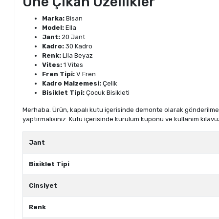
Öne Çıkan Özellikler
Marka:
Bisan
Model:
Ella
Jant:
20 Jant
Kadro:
30 Kadro
Renk:
Lila Beyaz
Vites:
1 Vites
Fren Tipi:
V Fren
Kadro Malzemesi:
Çelik
Bisiklet Tipi:
Çocuk Bisikleti
Merhaba. Ürün, kapalı kutu içerisinde demonte olarak gönderilmekte
yaptırmalısınız. Kutu içerisinde kurulum kuponu ve kullanım kılavu
Jant
Bisiklet Tipi
Cinsiyet
Renk