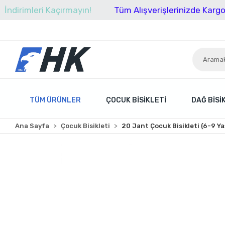
leri Kaçırmayın!
Tüm Alışverişlerinizde Kargo Ücretsi
TÜM ÜRÜNLER
ÇOCUK BISIKLETI
DAĞ BISI
Ana Sayfa
Çocuk Bisikleti
20 Jant Çocuk Bisikleti (6-9 Ya