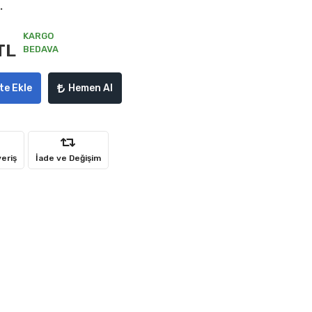
.
KARGO
TL
BEDAVA
te Ekle
Hemen Al
veriş
İade ve Değişim