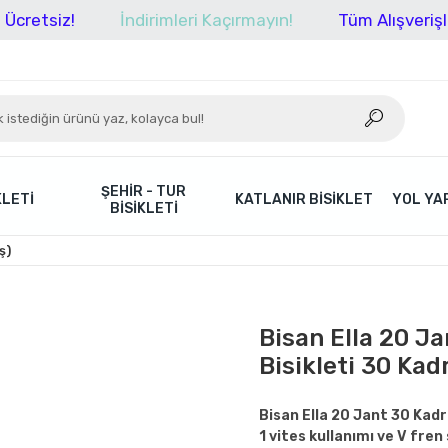
z!
İndirimleri Kaçırmayın!
Tüm Alışverişlerinizde
ŞEHIR - TUR
KLETI
KATLANIR BISIKLET
YOL YAR
BISIKLETI
ş)
Bisan Ella 20 Ja
Bisikleti 30 Kad
Bisan Ella 20 Jant 30 Kadro
1 vites kullanımı ve V fren