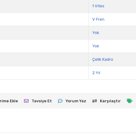
1 Vites
V Fren
Yok
Yok
Çelik Kadro
2 Yıl
rime Ekle
Tavsiye Et
Yorum Yaz
Karşılaştır