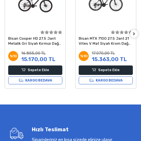
Bisan Cooper HD 27.5 Jant
Bisan MTX 7100 27.5 Jant 21
Metalik Gri Siyah Kırmızı Dağ
Vites V Mat Siyah Krom Dağ
Bisikleti 37 Kadro
Bisikleti 43 Kadro
16.855,00 TL
17.070,00 TL
%10
%10
15.170,00 TL
15.363,00 TL
Sepete Ekle
Sepete Ekle
KARGO BEDAVA
KARGO BEDAVA
Hızlı Teslimat
Siparişleriniz en kısa sürede elinize ulaşır.