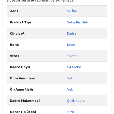
ait yetkili serviste yapılması gerekmektedir.
Jant
26 İnç
Bisiklet Tipi
Şehir Bisikleti
Cinsiyet
Kadın
Renk
Krem
Vites
1 Vites
Kadro Boyu
54 Kadro
Orta Amortisör
Yok
Ön Amortisör
Yok
Kadro Malzemesi
Çelik Kadro
Garanti Süresi
2 Yıl