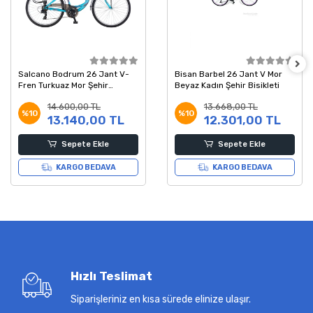
Salcano Bodrum 26 Jant V-
Bisan Barbel 26 Jant V Mor
Fren Turkuaz Mor Şehir
Beyaz Kadın Şehir Bisikleti
Bisikleti 41 Kadro
14.600,00 TL
13.668,00 TL
%10
%10
13.140,00 TL
12.301,00 TL
Sepete Ekle
Sepete Ekle
KARGO BEDAVA
KARGO BEDAVA
Hızlı Teslimat
Siparişleriniz en kısa sürede elinize ulaşır.