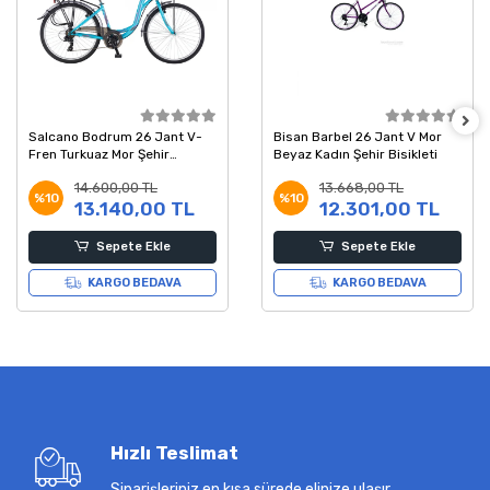
Salcano Bodrum 26 Jant V-
Bisan Barbel 26 Jant V Mor
Fren Turkuaz Mor Şehir
Beyaz Kadın Şehir Bisikleti
Bisikleti 41 Kadro
14.600,00 TL
13.668,00 TL
%10
%10
13.140,00 TL
12.301,00 TL
Sepete Ekle
Sepete Ekle
KARGO BEDAVA
KARGO BEDAVA
Hızlı Teslimat
Siparişleriniz en kısa sürede elinize ulaşır.