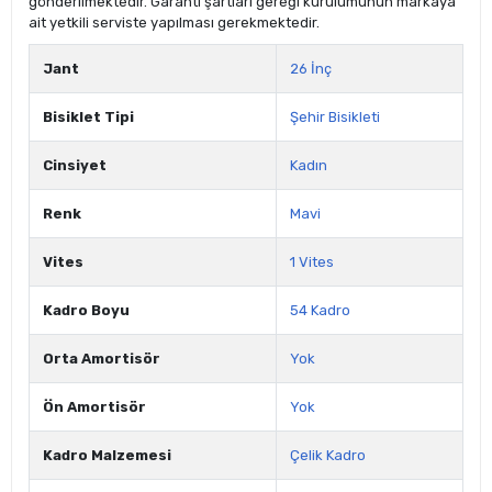
gönderilmektedir. Garanti şartları gereği kurulumunun markaya
ait yetkili serviste yapılması gerekmektedir.
Jant
26 İnç
Bisiklet Tipi
Şehir Bisikleti
Cinsiyet
Kadın
Renk
Mavi
Vites
1 Vites
Kadro Boyu
54 Kadro
Orta Amortisör
Yok
Ön Amortisör
Yok
Kadro Malzemesi
Çelik Kadro