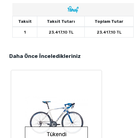
Taksit
Taksit Tutarı
Toplam Tutar
1
23.417,10 TL
23.417,10 TL
Daha Önce İnceledikleriniz
Tükendi