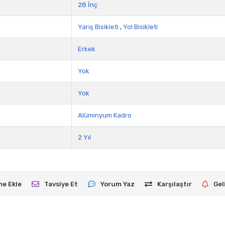
28 İnç
Yarış Bisikleti
,
Yol Bisikleti
Erkek
Yok
Yok
Alüminyum Kadro
2 Yıl
me Ekle
Tavsiye Et
Yorum Yaz
Karşılaştır
Gel