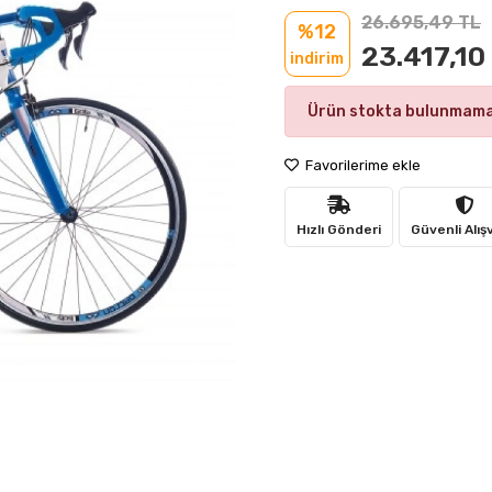
26.695,49 TL
%12
23.417,10
indirim
Ürün stokta bulunmama
Favorilerime ekle
Hızlı Gönderi
Güvenli Alış