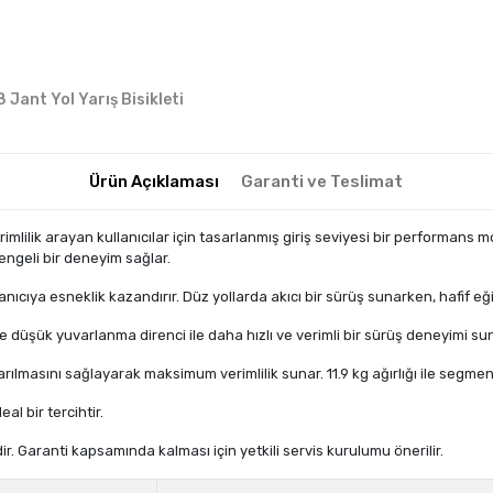
 Jant Yol Yarış Bisikleti
Ürün Açıklaması
Garanti ve Teslimat
 verimlilik arayan kullanıcılar için tasarlanmış giriş seviyesi bir performan
dengeli bir deneyim sağlar.
llanıcıya esneklik kazandırır. Düz yollarda akıcı bir sürüş sunarken, hafif 
düşük yuvarlanma direnci ile daha hızlı ve verimli bir sürüş deneyimi sunar.
ılmasını sağlayarak maksimum verimlilik sunar. 11.9 kg ağırlığı ile segmen
eal bir tercihtir.
r. Garanti kapsamında kalması için yetkili servis kurulumu önerilir.