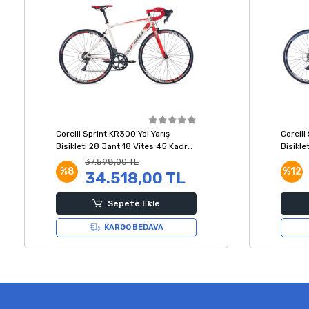
Corelli Sprint KR300 Yol Yarış
Corelli
Bisikleti 28 Jant 18 Vites 45 Kadro
Bisikle
Beyaz Kırmızı
Beyaz 
37.598,00 TL
%8
%12
34.518,00 TL
Sepete Ekle
KARGO BEDAVA