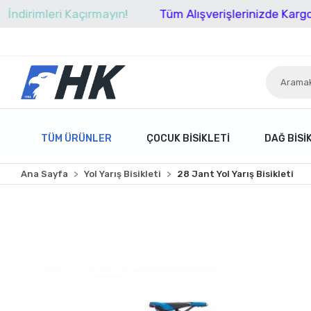
leri Kaçırmayın!
Tüm Alışverişlerinizde Kargo Ücretsi
TÜM ÜRÜNLER
ÇOCUK BISIKLETI
DAĞ BISI
Ana Sayfa
Yol Yarış Bisikleti
28 Jant Yol Yarış Bisikleti