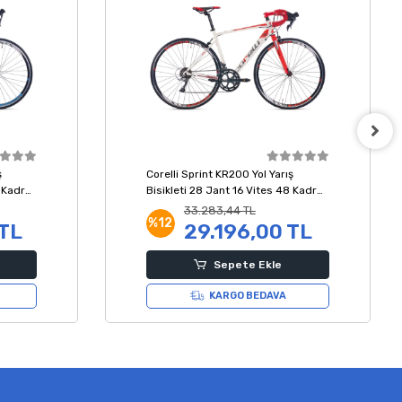
ş
Corelli Sprint KR200 Yol Yarış
5 Kadro
Bisikleti 28 Jant 16 Vites 48 Kadro
Beyaz Kırmızı Gri
33.283,44 TL
%12
 TL
29.196,00 TL
Sepete Ekle
KARGO BEDAVA