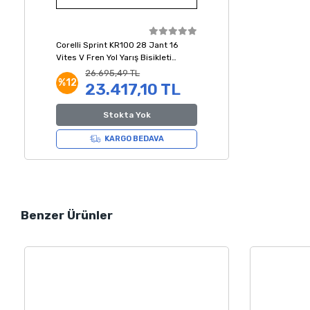
Corelli Sprint KR100 28 Jant 16
Vites V Fren Yol Yarış Bisikleti
Beyaz Mavi Gri 48 Kadro
26.695,49 TL
%12
23.417,10 TL
Stokta Yok
KARGO BEDAVA
Benzer Ürünler