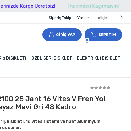
 Kargo Ücretsiz!
İndirimleri Kaçırmayın!
Tüm Alış
Sipariş Takip
Yardım
İletişim
GİRİŞ YAP
SEPETİM
0
IŞ BISIKLETI
ÖZEL SERI BISIKLET
ELEKTRIKLI BISIKLET
R100 28 Jant 16 Vites V Fren Yol
Beyaz Mavi Gri 48 Kadro
rış bisikleti, 16 vites sistemi ve hafif alüminyum
ürüş sunar.