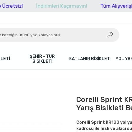
z!
İndirimleri Kaçırmayın!
Tüm Alışverişlerinizde
ŞEHIR - TUR
KLETI
KATLANIR BISIKLET
YOL YAR
BISIKLETI
Corelli Sprint K
Yarış Bisikleti 
Corelli Sprint KR100 yol ya
kadrosu ile hızlı ve akıcı s