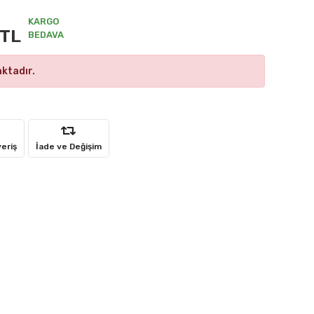
KARGO
 TL
BEDAVA
ktadır.
veriş
İade ve Değişim