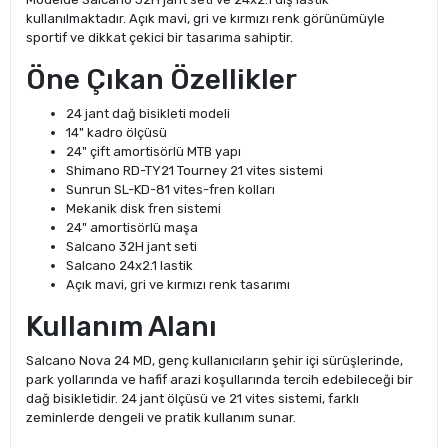
kullanılmaktadır. Açık mavi, gri ve kırmızı renk görünümüyle
sportif ve dikkat çekici bir tasarıma sahiptir.
Öne Çıkan Özellikler
24 jant dağ bisikleti modeli
14" kadro ölçüsü
24" çift amortisörlü MTB yapı
Shimano RD-TY21 Tourney 21 vites sistemi
Sunrun SL-KD-81 vites-fren kolları
Mekanik disk fren sistemi
24" amortisörlü maşa
Salcano 32H jant seti
Salcano 24x2.1 lastik
Açık mavi, gri ve kırmızı renk tasarımı
Kullanım Alanı
Salcano Nova 24 MD, genç kullanıcıların şehir içi sürüşlerinde,
park yollarında ve hafif arazi koşullarında tercih edebileceği bir
dağ bisikletidir. 24 jant ölçüsü ve 21 vites sistemi, farklı
zeminlerde dengeli ve pratik kullanım sunar.