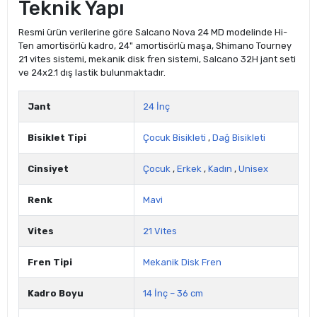
Teknik Yapı
Resmi ürün verilerine göre Salcano Nova 24 MD modelinde Hi-
Ten amortisörlü kadro, 24" amortisörlü maşa, Shimano Tourney
21 vites sistemi, mekanik disk fren sistemi, Salcano 32H jant seti
ve 24x2.1 dış lastik bulunmaktadır.
Jant
24 İnç
Bisiklet Tipi
Çocuk Bisikleti
,
Dağ Bisikleti
Cinsiyet
Çocuk
,
Erkek
,
Kadın
,
Unisex
Renk
Mavi
Vites
21 Vites
Fren Tipi
Mekanik Disk Fren
Kadro Boyu
14 İnç – 36 cm