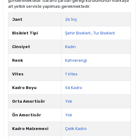
gönderilmektedir. Garanti şartları gereği kurulumunun markaya
ait yetkili serviste yapılması gerekmektedir.
Jant
26 İnç
Bisiklet Tipi
Şehir Bisikleti
,
Tur Bisikleti
Cinsiyet
Kadın
Renk
Kahverengi
Vites
1 Vites
Kadro Boyu
54 Kadro
Orta Amortisör
Yok
Ön Amortisör
Yok
Kadro Malzemesi
Çelik Kadro