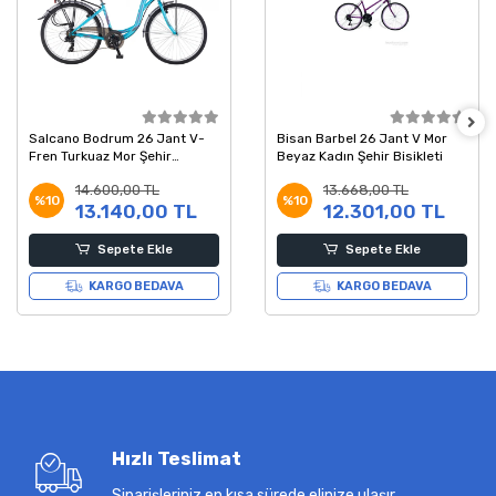
Salcano Bodrum 26 Jant V-
Bisan Barbel 26 Jant V Mor
Fren Turkuaz Mor Şehir
Beyaz Kadın Şehir Bisikleti
Bisikleti 41 Kadro
14.600,00 TL
13.668,00 TL
%10
%10
13.140,00 TL
12.301,00 TL
Sepete Ekle
Sepete Ekle
KARGO BEDAVA
KARGO BEDAVA
Hızlı Teslimat
Siparişleriniz en kısa sürede elinize ulaşır.