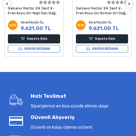
Salcano Hector 24 Jant V-
Salcano Hector 24 Jant V-
Fren Koyu Gri Kırmızı Gri Dağ
Fren Lacivert Turuncu Sarı
Bisikleti 14 Kadro
Dağ Bisikleti 14 Kadro
10.690,00 TL
10.690,00 TL
%10
%10
9.621,00 TL
9.621,00 TL
Sepete Ekle
Sepete Ekle
KARGO BEDAVA
KARGO BEDAVA
Hızlı Teslimat
Siparişleriniz en kısa sürede elinize ulaşır.
Güvenli Alışveriş
Güvenli ve kolay ödeme sistemi