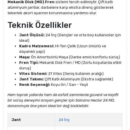
Mekanik Disk (MD) Fren
sistemi tercih edilmiştir. Çift katlı
alüminyum jantlar, darbelere karşı ekstra direnç göstererek
tekerlek akort ayarının korunmasına yardımcı olur.
Teknik Özellikler
Jant Ölçüsü:
24 İnç (Gençler ve orta boy kullanıcılar için
ideal)
Kadro Malzemesi:
Hi-Ten Çelik (Uzun ömürlü ve
dayanıklı yapı)
Maşa:
Ön Amortisörlü Maşa (Darbe emici konforlu sürüş)
Fren Tipi:
Mekanik Disk Fren / MD (Zorlu koşullarda etkili
duruş)
Vites Sistemi:
21 Vites (Geniş kullanım aralığı)
Jant Takımı:
Çift Katlı Alüminyum (Ekstra sağlamlık)
Renk Seçeneği:
Koyu Gri / Sarı - Yeşil
Hem toprak yollarda hem de asfalt zeminlerde güvenli ve keyifli
bir sürüş deneyimi arayan gençler için Salcano Hector 24 MD,
donanımıyla öne çıkan ideal bir dağ bisikletidir.
Jant
24 İnç