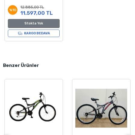
Yeşil Dağ Bisikleti
12.885,00 TL
%10
11.597,00 TL
Stokta Yok
KARGO BEDAVA
Benzer Ürünler