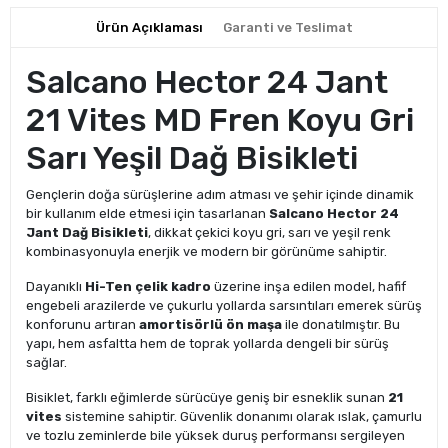
Ürün Açıklaması
Garanti ve Teslimat
Salcano Hector 24 Jant
21 Vites MD Fren Koyu Gri
Sarı Yeşil Dağ Bisikleti
Gençlerin doğa sürüşlerine adım atması ve şehir içinde dinamik
bir kullanım elde etmesi için tasarlanan
Salcano Hector 24
Jant Dağ Bisikleti
, dikkat çekici koyu gri, sarı ve yeşil renk
kombinasyonuyla enerjik ve modern bir görünüme sahiptir.
Dayanıklı
Hi-Ten çelik kadro
üzerine inşa edilen model, hafif
engebeli arazilerde ve çukurlu yollarda sarsıntıları emerek sürüş
konforunu artıran
amortisörlü ön maşa
ile donatılmıştır. Bu
yapı, hem asfaltta hem de toprak yollarda dengeli bir sürüş
sağlar.
Bisiklet, farklı eğimlerde sürücüye geniş bir esneklik sunan
21
vites
sistemine sahiptir. Güvenlik donanımı olarak ıslak, çamurlu
ve tozlu zeminlerde bile yüksek duruş performansı sergileyen