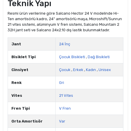
Teknik Yapı
Resmi ürün verilerine göre Salcano Hector 24 V modelinde Hi-
Ten amortisörlü kadro, 24" amortisörlü maşa, Microshift/Sunrun
21 vites sistemi, alüminyum V fren sistemi, Salcano Mountain 2
32H jant seti ve Salcano 24x2.10 dış lastik bulunmaktadır.
Jant
24 İnç
Bisiklet Tipi
Çocuk Bisikleti
,
Dağ Bisikleti
Cinsiyet
Çocuk
,
Erkek
,
Kadın
,
Unisex
Renk
Gri
Vites
21 Vites
Fren Tipi
V Fren
Orta Amortisör
Var