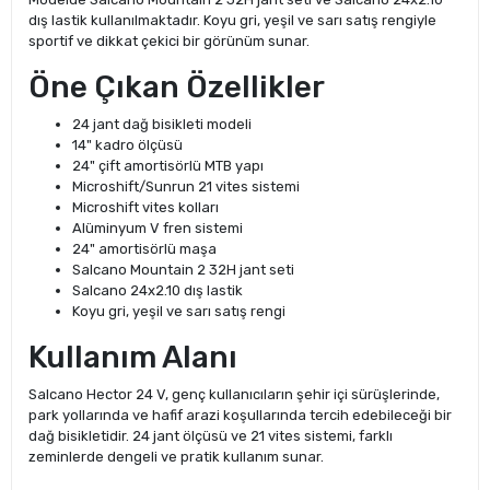
dış lastik kullanılmaktadır. Koyu gri, yeşil ve sarı satış rengiyle
sportif ve dikkat çekici bir görünüm sunar.
Öne Çıkan Özellikler
24 jant dağ bisikleti modeli
14" kadro ölçüsü
24" çift amortisörlü MTB yapı
Microshift/Sunrun 21 vites sistemi
Microshift vites kolları
Alüminyum V fren sistemi
24" amortisörlü maşa
Salcano Mountain 2 32H jant seti
Salcano 24x2.10 dış lastik
Koyu gri, yeşil ve sarı satış rengi
Kullanım Alanı
Salcano Hector 24 V, genç kullanıcıların şehir içi sürüşlerinde,
park yollarında ve hafif arazi koşullarında tercih edebileceği bir
dağ bisikletidir. 24 jant ölçüsü ve 21 vites sistemi, farklı
zeminlerde dengeli ve pratik kullanım sunar.