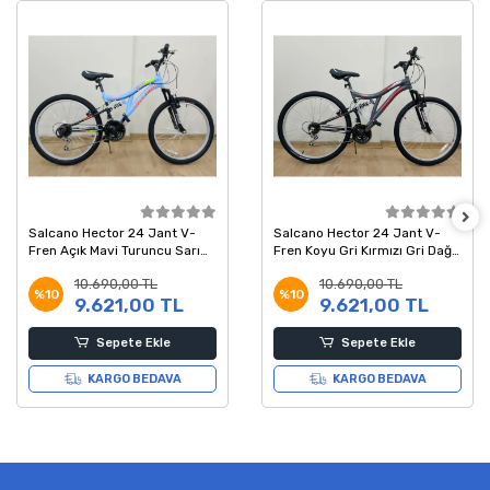
Salcano Hector 24 Jant V-
Salcano Hector 24 Jant V-
Fren Açık Mavi Turuncu Sarı
Fren Koyu Gri Kırmızı Gri Dağ
Dağ Bisikleti 14 Kadro
Bisikleti 14 Kadro
10.690,00 TL
10.690,00 TL
%10
%10
9.621,00 TL
9.621,00 TL
Sepete Ekle
Sepete Ekle
KARGO BEDAVA
KARGO BEDAVA