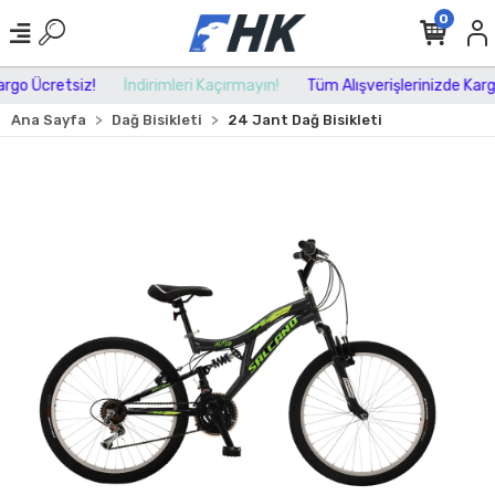
0
go Ücretsiz!
İndirimleri Kaçırmayın!
Tüm Alışverişlerinizde Kargo 
Ana Sayfa
Dağ Bisikleti
24 Jant Dağ Bisikleti