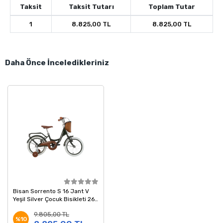
Taksit
Taksit Tutarı
Toplam Tutar
1
8.825,00 TL
8.825,00 TL
Daha Önce İnceledikleriniz
Bisan Sorrento S 16 Jant V
Yeşil Silver Çocuk Bisikleti 26
Kadro
9.805,00 TL
%10