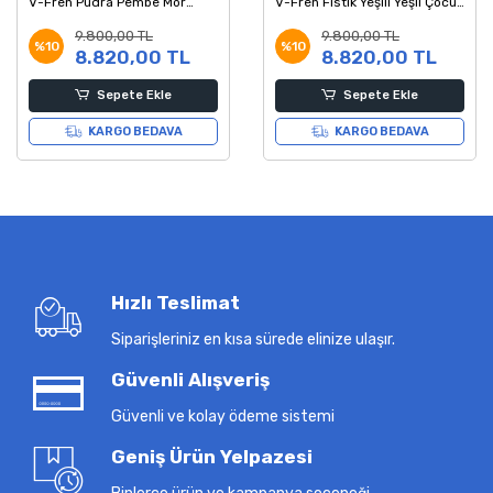
V-Fren Pudra Pembe Mor
V-Fren Fıstık Yeşili Yeşil Çocuk
Çocuk Bisikleti
Bisikleti
9.800,00 TL
9.800,00 TL
%10
%10
8.820,00 TL
8.820,00 TL
Sepete Ekle
Sepete Ekle
KARGO BEDAVA
KARGO BEDAVA
Hızlı Teslimat
Siparişleriniz en kısa sürede elinize ulaşır.
Güvenli Alışveriş
Güvenli ve kolay ödeme sistemi
Geniş Ürün Yelpazesi