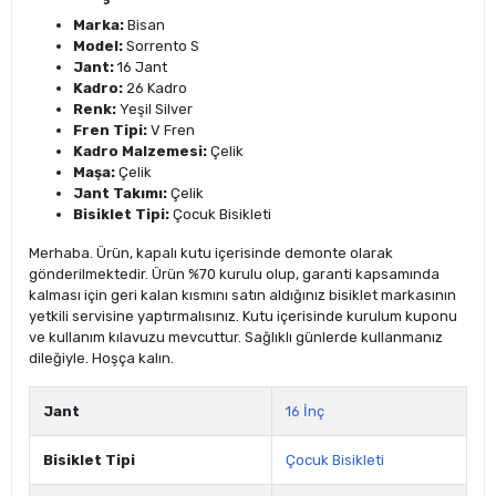
Marka:
Bisan
Model:
Sorrento S
Jant:
16 Jant
Kadro:
26 Kadro
Renk:
Yeşil Silver
Fren Tipi:
V Fren
Kadro Malzemesi:
Çelik
Maşa:
Çelik
Jant Takımı:
Çelik
Bisiklet Tipi:
Çocuk Bisikleti
Merhaba. Ürün, kapalı kutu içerisinde demonte olarak
gönderilmektedir. Ürün %70 kurulu olup, garanti kapsamında
kalması için geri kalan kısmını satın aldığınız bisiklet markasının
yetkili servisine yaptırmalısınız. Kutu içerisinde kurulum kuponu
ve kullanım kılavuzu mevcuttur. Sağlıklı günlerde kullanmanız
dileğiyle. Hoşça kalın.
Jant
16 İnç
Bisiklet Tipi
Çocuk Bisikleti