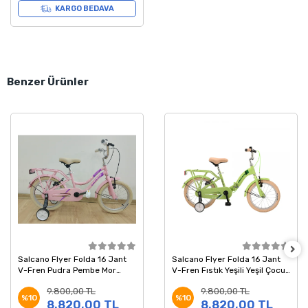
KARGO BEDAVA
Benzer Ürünler
Salcano Flyer Folda 16 Jant
Salcano Flyer Folda 16 Jant
V-Fren Pudra Pembe Mor
V-Fren Fıstık Yeşili Yeşil Çocuk
Çocuk Bisikleti
Bisikleti
9.800,00 TL
9.800,00 TL
%10
%10
8.820,00 TL
8.820,00 TL