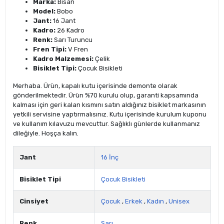
Marka:
Bisan
Model:
Bobo
Jant:
16 Jant
Kadro:
26 Kadro
Renk:
Sarı Turuncu
Fren Tipi:
V Fren
Kadro Malzemesi:
Çelik
Bisiklet Tipi:
Çocuk Bisikleti
Merhaba. Ürün, kapalı kutu içerisinde demonte olarak
gönderilmektedir. Ürün %70 kurulu olup, garanti kapsamında
kalması için geri kalan kısmını satın aldığınız bisiklet markasının
yetkili servisine yaptırmalısınız. Kutu içerisinde kurulum kuponu
ve kullanım kılavuzu mevcuttur. Sağlıklı günlerde kullanmanız
dileğiyle. Hoşça kalın.
Jant
16 İnç
Bisiklet Tipi
Çocuk Bisikleti
Cinsiyet
Çocuk
,
Erkek
,
Kadın
,
Unisex
Renk
Sarı