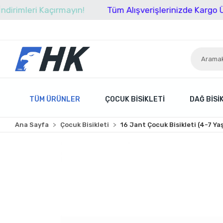
eri Kaçırmayın!
Tüm Alışverişlerinizde Kargo Ücretsiz!
TÜM ÜRÜNLER
ÇOCUK BISIKLETI
DAĞ BISI
Ana Sayfa
Çocuk Bisikleti
16 Jant Çocuk Bisikleti (4-7 Ya