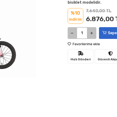
bisiklet modelidir.
7.640,00 TL
%10
6.876,00 
indirim
Sepe
Favorilerime ekle
Hızlı Gönderi
Güvenli Alış