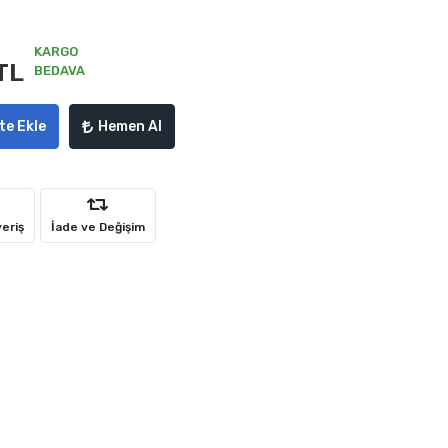
KARGO
TL
BEDAVA
te Ekle
Hemen Al
veriş
İade ve Değişim