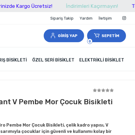
Kargo Ücretsiz!
İndirimleri Kaçırmayın!
Tüm Alışv
Sipariş Takip
Yardım
İletişim
GİRİŞ YAP
SEPETİM
0
IŞ BISIKLETI
ÖZEL SERI BISIKLET
ELEKTRIKLI BISIKLET
Jant V Pembe Mor Çocuk Bisikleti
dro Pembe Mor Çocuk Bisikleti, çelik kadro yapısı, V
sarımıyla çocuklar için güvenli ve kullanımı kolay bir