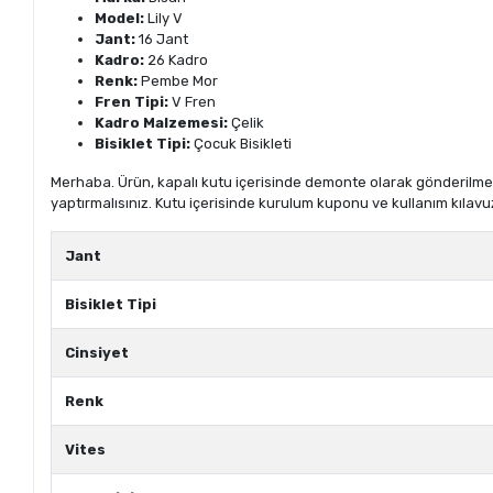
Model:
Lily V
Jant:
16 Jant
Kadro:
26 Kadro
Renk:
Pembe Mor
Fren Tipi:
V Fren
Kadro Malzemesi:
Çelik
Bisiklet Tipi:
Çocuk Bisikleti
Merhaba. Ürün, kapalı kutu içerisinde demonte olarak gönderilmekte
yaptırmalısınız. Kutu içerisinde kurulum kuponu ve kullanım kılavu
Jant
Bisiklet Tipi
Cinsiyet
Renk
Vites