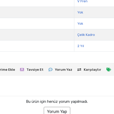
V Fren
Yok
Yok
Çelik Kadro
2 Yıl
rime Ekle
Tavsiye Et
Yorum Yaz
Karşılaştır
Bu ürün için henüz yorum yapılmadı.
Yorum Yap